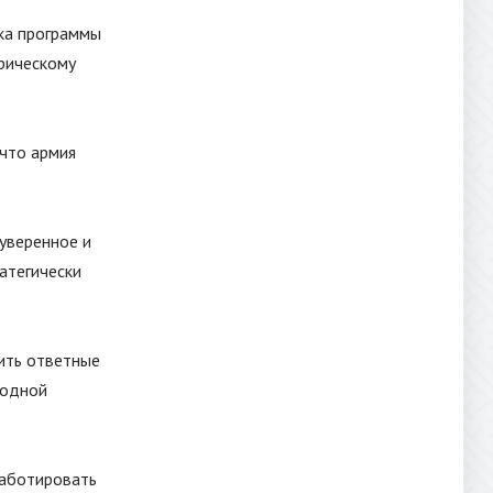
ка программы
рическому
 что армия
уверенное и
атегически
ить ответные
родной
саботировать