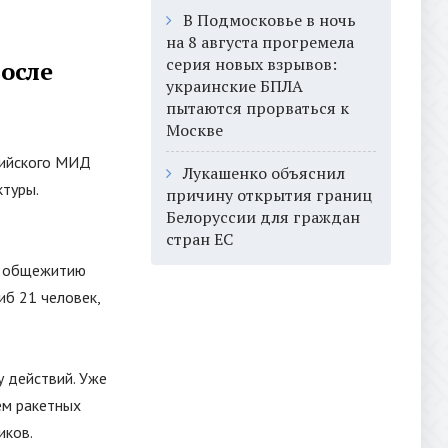
В Подмосковье в ночь
на 8 августа прогремела
серия новых взрывов:
после
украинские БПЛА
пытаются прорваться к
Москве
сийского МИД
Лукашенко объяснил
ктуры.
причину открытия границ
Белоруссии для граждан
стран ЕС
 и общежитию
иб 21 человек,
у действий. Уже
ем ракетных
иков.