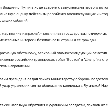
и Владимир Путин в ходе встречи с выпускниками первого пото
л четкую оценку действиям российских военнослужащих и исто
одящих событий.
, жертвы - не напрасны
"
, - заявил глава государства, подчеркнув,
ентальные интересы безопасности страны и ее граждан.
ративную обстановку, верховный главнокомандующий отметил 
вижение российских группировок войск
"
Восток
"
и
"
Днепр
"
на стр
ком направлении.
этим президент отдал приказ Министерству обороны подготов
й удар украинских сил по общежитию колледжа в Луганской На
также напрямую обратился к украинским солдатам, призвав их 