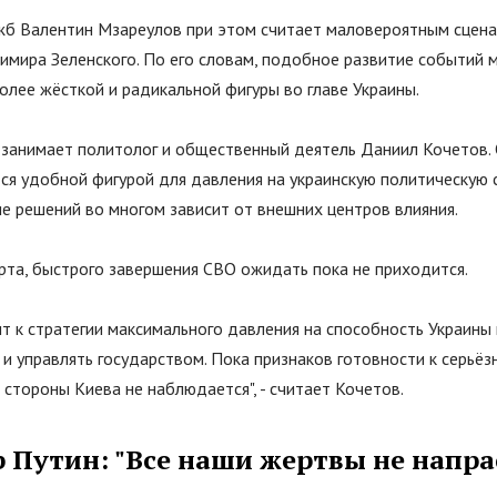
жб Валентин Мзареулов при этом считает маловероятным сцена
имира Зеленского. По его словам, подобное развитие событий 
лее жёсткой и радикальной фигуры во главе Украины.
занимает политолог и общественный деятель Даниил Кочетов. 
ся удобной фигурой для давления на украинскую политическую с
е решений во многом зависит от внешних центров влияния.
рта, быстрого завершения СВО ожидать пока не приходится.
ит к стратегии максимального давления на способность Украин
и управлять государством. Пока признаков готовности к серьё
стороны Киева не наблюдается", - считает Кочетов.
 Путин:
"
Все наши жертвы не напр