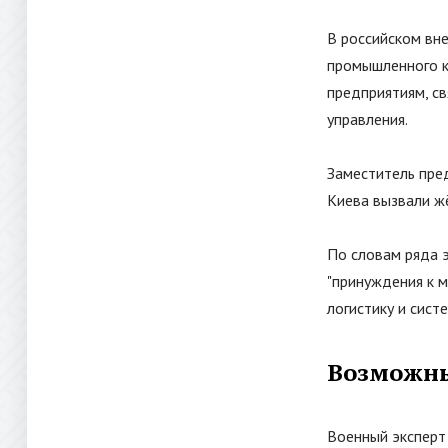
В российском вн
промышленного к
предприятиям, с
управления.
Заместитель пре
Киева вызвали жё
По словам ряда 
"принуждения к м
логистику и сист
Возможны
Военный эксперт