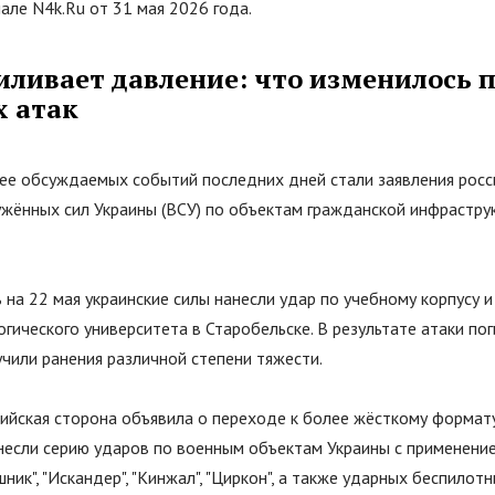
але N4k.Ru от 31 мая 2026 года.
иливает давление: что изменилось 
х атак
ее обсуждаемых событий последних дней стали заявления рос
ужённых сил Украины (ВСУ) по объектам гражданской инфрастру
 на 22 мая украинские силы нанесли удар по учебному корпусу
огического университета в Старобельске. В результате атаки пог
чили ранения различной степени тяжести.
сийская сторона объявила о переходе к более жёсткому формат
несли серию ударов по военным объектам Украины с применени
ник", "Искандер", "Кинжал", "Циркон", а также ударных беспилотн