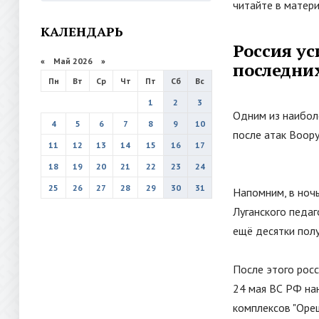
читайте в матери
КАЛЕНДАРЬ
Россия ус
«
Май 2026
»
последни
Пн
Вт
Ср
Чт
Пт
Сб
Вс
1
2
3
Одним из наибол
4
5
6
7
8
9
10
после атак Воор
11
12
13
14
15
16
17
18
19
20
21
22
23
24
25
26
27
28
29
30
31
Напомним, в ночь
Луганского педаг
ещё десятки полу
После этого рос
24 мая ВС РФ на
комплексов "Ореш