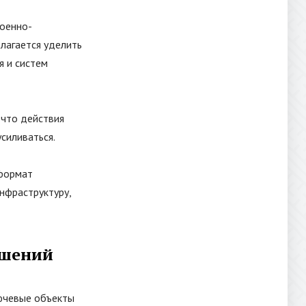
военно-
лагается уделить
я и систем
 что действия
силиваться.
 формат
нфраструктуру,
ешений
лючевые объекты