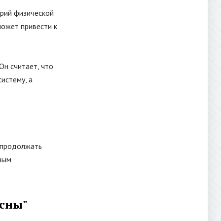
рий физической
может привести к
Он считает, что
истему, а
ы продолжать
зным
асны
"