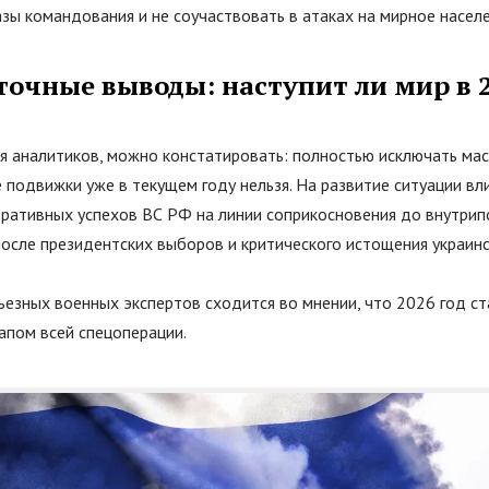
зы командования и не соучаствовать в атаках на мирное населе
очные выводы: наступит ли мир в 2
я аналитиков, можно констатировать: полностью исключать ма
подвижки уже в текущем году нельзя. На развитие ситуации вл
еративных успехов ВС РФ на линии соприкосновения до внутри
после президентских выборов и критического истощения украинс
ьезных военных экспертов сходится во мнении, что 2026 год 
апом всей спецоперации.