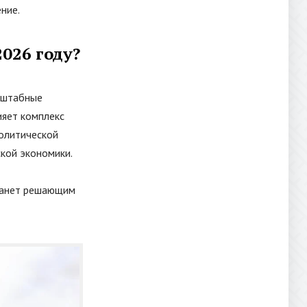
ние.
026 году?
сштабные
ияет комплекс
политической
кой экономики.
станет решающим