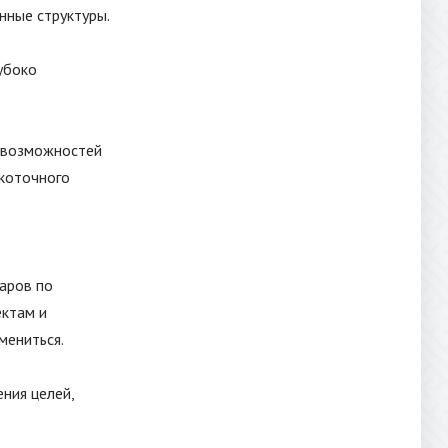
нные структуры.
убоко
т возможностей
коточного
даров по
ектам и
мениться.
ния целей,