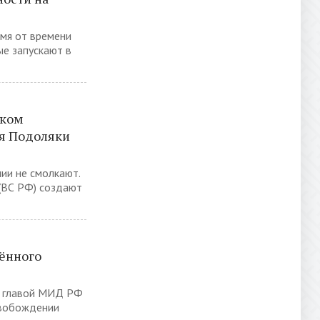
мя от времени
ые запускают в
ском
ия Подоляки
ии не смолкают.
(ВС РФ) создают
ённого
с главой МИД РФ
свобождении