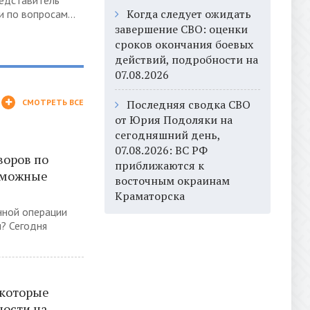
едставитель
Когда следует ожидать
 по вопросам...
завершение СВО: оценки
сроков окончания боевых
действий, подробности на
07.08.2026
СМОТРЕТЬ ВСЕ
Последняя сводка СВО
от Юрия Подоляки на
сегодняшний день,
07.08.2026: ВС РФ
воров по
приближаются к
озможные
восточным окраинам
Краматорска
нной операции
ы? Сегодня
 которые
ности на