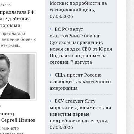
Москве: подробности на
ельник
сегодняшний день,
 предлагала РФ
07.08.2026
вые действия
иториями
ВС РФ ведут
и предлагали
ожесточённые бои на
ь ведение боевых
Сумском направлении:
етырьмя...
новая сводка СВО от Юрия
Подоляки по данным на
сегодня, 7 августа
США просят Россию
освободить заключённого
американца
ВСУ атакуют Ялту
а
морскими дронами: стали
инистр
известны первые
 Сергей Иванов
подробности на сегодня,
07.08.2026
 министр