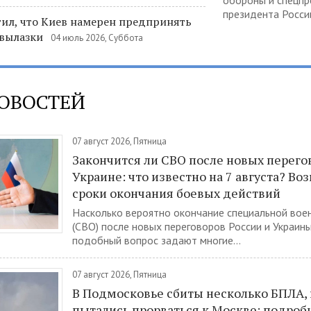
обороны и спецпр
президента России
ил, что Киев намерен предпринять
вылазки
04 июль 2026, Суббота
НОВОСТЕЙ
07 август 2026, Пятница
Закончится ли СВО после новых перего
Украине: что известно на 7 августа? В
сроки окончания боевых действий
Насколько вероятно окончание специальной вое
(СВО) после новых переговоров России и Украин
подобный вопрос задают многие...
07 август 2026, Пятница
В Подмосковье сбиты несколько БПЛА,
пытались прорваться к Москве: подроб