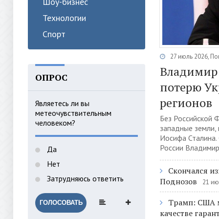
Шоу-бизнес
Технологии
Спорт
27 июль 2026, П
Владимир 
ОПРОС
потерю У
регионов
Являетесь ли вы
метеочувствительным
Без Российской 
человеком?
западные земли,
Иосифа Сталина.
России Владимир 
Да
Нет
Скончался и
Затрудняюсь ответить
Поднозов
21 ию
Трамп: США м
ГОЛОСОВАТЬ
качестве гаран