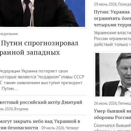
29 июнь 2026, Понед
Путин: Украина
ограничить бое
четырьмя терр
Украинские власт
онедельник
России ограничит
Путин спрогнозировал
действий только ч
краиной западных
Федерации Украина потеряет свои
 которые являются "подарком" главы СССР
 С таким заявлением выступил президент
Путин....
звестный российский актёр Дмитрий
26 июнь 2026, Пятниц
ль 2026, Вторник
Умер бывший м
обороны России
огут закрыть небо над Украиной в
Скончался бывший
тии безопасности
09 июль 2026, Четверг