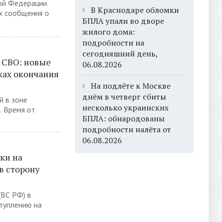
ой Федерации
В Краснодаре обломки
х сообщения о
БПЛА упали во дворе
жилого дома:
подробности на
сегодняшний день,
 СВО: новые
06.08.2026
ках окончания
На подлёте к Москве
днём в четверг сбиты
й в зоне
несколько украинских
. Время от
БПЛА: обнародованы
подробности налёта от
06.08.2026
ки на
в сторону
(ВС РФ) в
туплению на