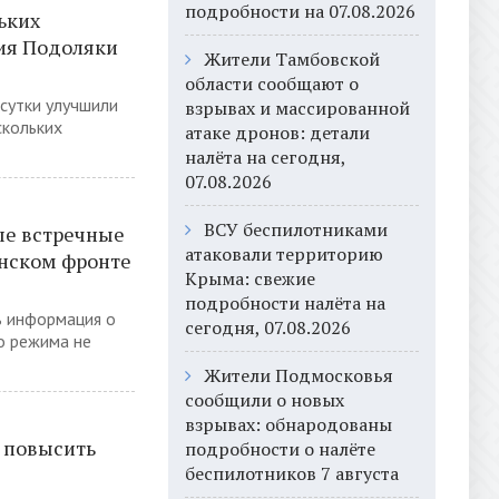
подробности на 07.08.2026
ьких
рия Подоляки
Жители Тамбовской
области сообщают о
сутки улучшили
взрывах и массированной
скольких
атаке дронов: детали
налёта на сегодня,
07.08.2026
ВСУ беспилотниками
ые встречные
атаковали территорию
янском фронте
Крыма: свежие
подробности налёта на
ь информация о
сегодня, 07.08.2026
о режима не
Жители Подмосковья
сообщили о новых
взрывах: обнародованы
 повысить
подробности о налёте
беспилотников 7 августа