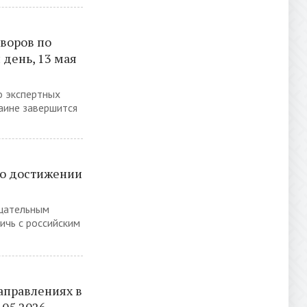
воров по
 день, 13 мая
о экспертных
аине завершится
 о достижении
цательным
ичь с российским
аправлениях в