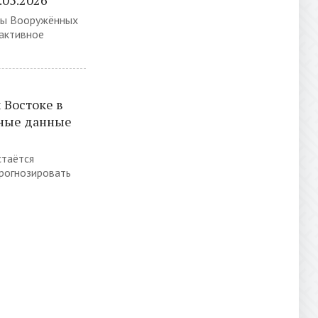
.05.2026
цы Вооружённых
активное
 Востоке в
ьные данные
стаётся
прогнозировать