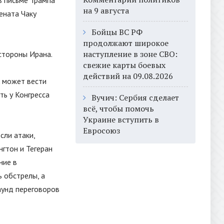
 в письме Трампа
на 9 августа
ената Чаку
Бойцы ВС РФ
продолжают широкое
наступление в зоне СВО:
 стороны Ирана.
свежие карты боевых
действий на 09.08.2026
 может вести
ть у Конгресса
Вучич: Сербия сделает
всё, чтобы помочь
Украине вступить в
Евросоюз
сли атаки,
нгтон и Тегеран
ние в
 обстрелы, а
аунд переговоров