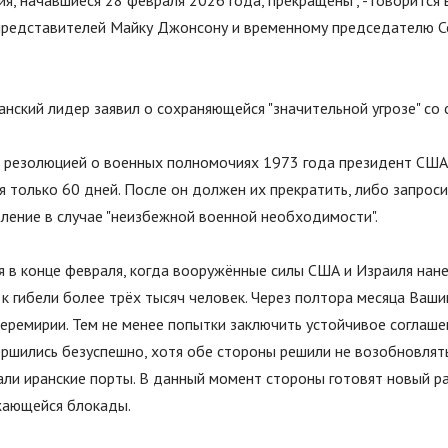
я, начавшиеся 28 февраля 2026 года, прекращены
"
, - говорится
представителей Майку Джонсону и временному председателю С
нский лидер заявил о сохраняющейся "значительной угрозе" со
с резолюцией о военных полномочиях 1973 года президент США
 только 60 дней. После он должен их прекратить, либо запроси
ление в случае "неизбежной военной необходимости".
 в конце февраля, когда вооружённые силы США и Израиля нане
к гибели более трёх тысяч человек. Через полтора месяца Ваши
еремирии. Тем не менее попытки заключить устойчивое соглаше
ршились безуспешно, хотя обе стороны решили не возобновлять
ли иранские порты. В данный момент стороны готовят новый р
жающейся блокады.