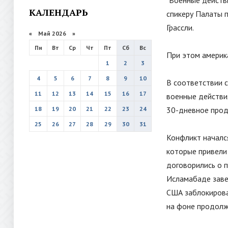
"
Военные действи
КАЛЕНДАРЬ
спикеру Палаты 
Грассли.
«
Май 2026
»
Пн
Вт
Ср
Чт
Пт
Сб
Вс
При этом америка
1
2
3
4
5
6
7
8
9
10
В соответствии 
11
12
13
14
15
16
17
военные действия
18
19
20
21
22
23
24
30-дневное прод
25
26
27
28
29
30
31
Конфликт начался
которые привели 
договорились о п
Исламабаде заве
США заблокирова
на фоне продол