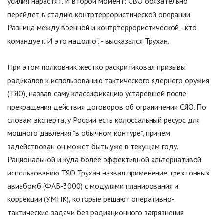
усилия нарастят. И второй момент: СВО обязательно
перейдет в стадию контртеррористической операции.
Разница между военной и контртеррористической - кто
командует. И это надолго
"
, - высказался Трухан.
При этом полковник жестко раскритиковал призывы
радикалов к использованию тактического ядерного оружия
(ТЯО), назвав саму классификацию устаревшей после
прекращения действия договоров об ограничении СЯО. По
словам эксперта, у России есть колоссальный ресурс для
мощного давления
"
в обычном контуре
"
, причем
задействован он может быть уже в текущем году.
Рациональной и куда более эффективной альтернативой
использованию ТЯО Трухан назвал применение трехтонных
авиабомб (ФАБ-3000) с модулями планирования и
коррекции (УМПК), которые решают оперативно-
тактические задачи без радиационного загрязнения