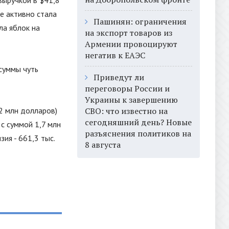
выручкой в $41,8
же активно стала
Пашинян: ограничения
ла яблок на
на экспорт товаров из
Армении провоцируют
негатив к ЕАЭС
 суммы чуть
Приведут ли
переговоры России и
Украины к завершению
2 млн долларов)
СВО: что известно на
сегодняшний день? Новые
 с суммой 1,7 млн
разъяснения политиков на
ия - 661,3 тыс.
8 августа