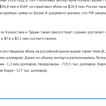
май 2026 году, в топ-5 яблочных экспортёров попала Сербия с 
$36,8 млн и ЮАР, который ввез яблок на $26,9 млн. Россия так
на крупные суммы из Грузии. В документе указано, что РФ закупи
из Казахстана и Турции также присутствует, однако достигает
 в $7,6 и $7,2 млн соответственно.
х поставщиков яблок на российский рынок вошли также Чили (6,
 млн долларов). Далее по объему экспорта расположились Литва
ия - 1,2 млн долларов, Нидерланды - 719,5 тыс. долларов, Киргиз
 Корея - 127 тыс. долларов.