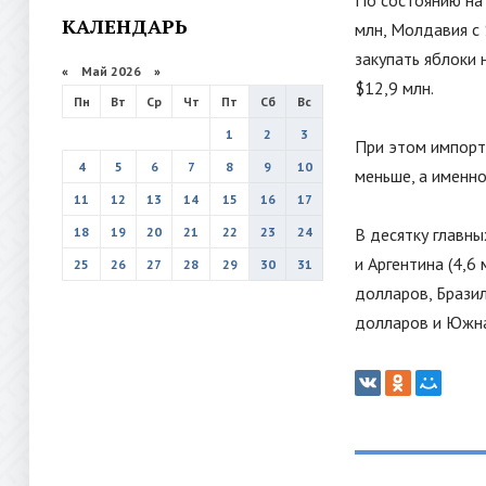
По состоянию на 
КАЛЕНДАРЬ
млн, Молдавия с 
закупать яблоки 
«
Май 2026
»
$12,9 млн.
Пн
Вт
Ср
Чт
Пт
Сб
Вс
1
2
3
При этом импорт 
4
5
6
7
8
9
10
меньше, а именно
11
12
13
14
15
16
17
18
19
20
21
22
23
24
В десятку главны
и Аргентина (4,6
25
26
27
28
29
30
31
долларов, Бразил
долларов и Южная