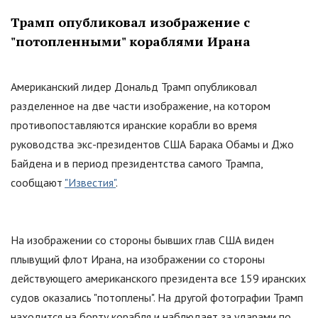
Трамп опубликовал изображение с
"
потопленными
"
кораблями Ирана
Американский лидер Дональд Трамп опубликовал
разделенное на две части изображение, на котором
противопоставляются иранские корабли во время
руководства экс-президентов США Барака Обамы и Джо
Байдена и в период президентства самого Трампа,
сообщают
"Известия"
.
На изображении со стороны бывших глав США виден
плывущий флот Ирана, на изображении со стороны
действующего американского президента все 159 иранских
судов оказались
"
потоплены
"
. На другой фотографии Трамп
находится на борту корабля и наблюдает за ударами по