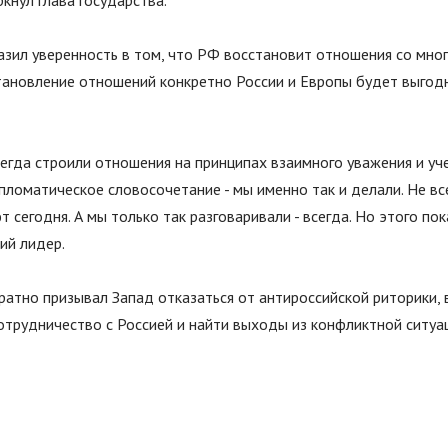
еркнул глава государства.
азил уверенность в том, что РФ восстановит отношения со мно
становление отношений конкретно России и Европы будет выгод
егда строили отношения на принципах взаимного уважения и уче
пломатическое словосочетание - мы именно так и делали. Не вс
 сегодня. А мы только так разговаривали - всегда. Но этого пока
ий лидер.
атно призывал Запад отказаться от антироссийской риторики, 
отрудничество с Россией и найти выходы из конфликтной ситуа