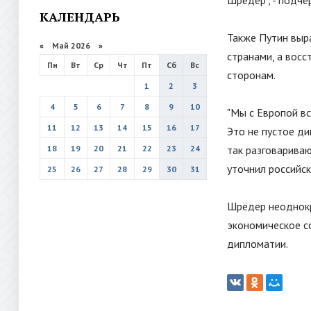
Шрёдер
"
, - подч
КАЛЕНДАРЬ
Также Путин выр
«
Май 2026
»
странами, а вос
Пн
Вт
Ср
Чт
Пт
Сб
Вс
сторонам.
1
2
3
4
5
6
7
8
9
10
"Мы с Европой вс
11
12
13
14
15
16
17
Это не пустое ди
18
19
20
21
22
23
24
так разговаривают
уточнил российск
25
26
27
28
29
30
31
Шрёдер неоднокр
экономическое с
дипломатии.