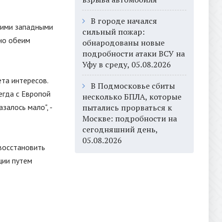
В городе начался
гими западными
сильный пожар:
но обеим
обнародованы новые
подробности атаки ВСУ на
Уфу в среду, 05.08.2026
та интересов.
В Подмосковье сбиты
егда с Европой
несколько БПЛА, которые
залось мало", -
пытались прорваться к
Москве: подробности на
сегодняшний день,
05.08.2026
восстановить
ции путем