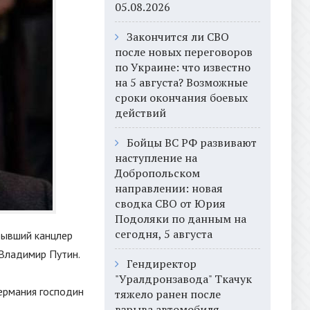
05.08.2026
Закончится ли СВО
после новых переговоров
по Украине: что известно
на 5 августа? Возможные
сроки окончания боевых
действий
Бойцы ВС РФ развивают
наступление на
Добропольском
направлении: новая
сводка СВО от Юрия
Подоляки по данным на
сегодня, 5 августа
бывший канцлер
 Владимир Путин.
Гендиректор
"Уралдронзавода" Ткачук
ермания господин
тяжело ранен после
взрыва автомобиля