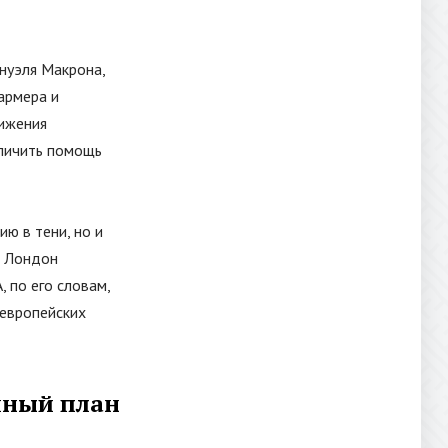
нуэля Макрона,
армера и
тижения
еличить помощь
ю в тени, но и
о Лондон
, по его словам,
 европейских
чный план