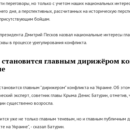
ти переговоры, но только с учетом наших национальных интере
его дня, а перспективных, рассчитанных на историческую персп
 присутствующим бойцам.
 президента Дмитрий Песков назвал национальные интересы гл
квы в процессе урегулирования конфликта.
 становится главным дирижёром к
не
становится главным
"
дирижером
"
конфликта на Украине. Об это
еский эксперт, советник главы Крыма Денис Батурин, отметив, 
ции существенно возросла.
ится уже не только главным теневым, но и главным публичным 
те на Украине
"
, - сказал Батурин.