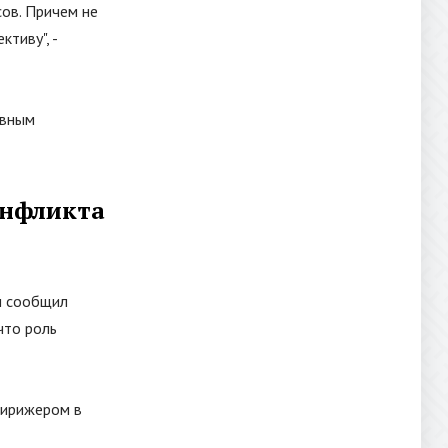
сов. Причем не
ективу
"
, -
авным
онфликта
м сообщил
что роль
дирижером в