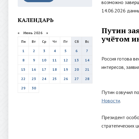
возможно заверш
14.06.2026 данн
КАЛЕНДАРЬ
Путин зая
«
Июнь 2026
»
учётом и
Пн
Вт
Ср
Чт
Пт
Сб
Вс
1
2
3
4
5
6
7
Россия готова ве
8
9
10
11
12
13
14
интересов, заяви
15
16
17
18
19
20
21
22
23
24
25
26
27
28
29
30
Путин озвучил п
Новости
.
Президент особо
стратегических ц