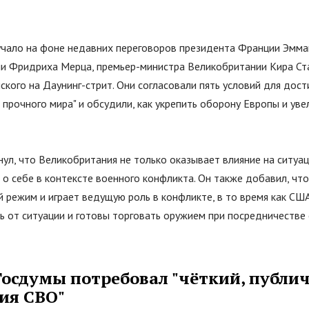
учало на фоне недавних переговоров президента Франции Эмма
ии Фридриха Мерца, премьер-министра Великобритании Кира Ст
кого на Даунинг-стрит. Они согласовали пять условий для дос
 прочного мира
"
и обсудили, как укрепить оборону Европы и ув
ул, что Великобритания не только оказывает влияние на ситуаци
 о себе в контексте военного конфликта. Он также добавил, чт
й режим и играет ведущую роль в конфликте, в то время как США
ь от ситуации и готовы торговать оружием при посредничестве
Госдумы потребовал
"
чёткий, публи
ия СВО
"