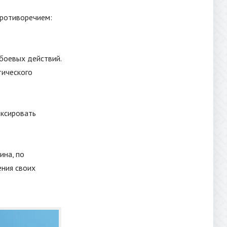
противоречием:
боевых действий.
тического
иксировать
ина, по
ения своих