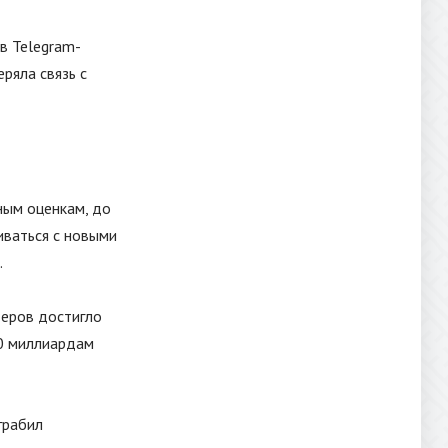
в Telegram-
еряла связь с
ным оценкам, до
иваться с новыми
.
деров достигло
00 миллиардам
грабил