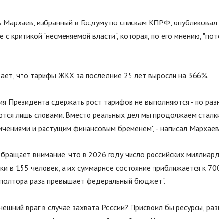
 Мархаев, избранный в Госдуму по спискам КПРФ, опубликовал 
е с критикой
"
несменяемой власти
"
, которая, по его мнению,
"
пот
ает, что тарифы ЖКХ за последние 25 лет выросли на 366%.
я Президента сдержать рост тарифов не выполняются - по раз
ются лишь словами. Вместо реальных дел мы продолжаем сталк
ничениями и растущим финансовым бременем
"
, - написал Мархаев
обращает внимание, что в 2026 году число российских миллиар
ки в 155 человек, а их суммарное состояние приближается к 7
 полтора раза превышает федеральный бюджет
"
.
нешний враг в случае захвата России? Присвоил бы ресурсы, раз