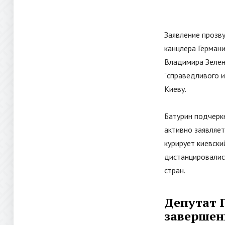
Заявление прозв
канцлера Герман
Владимира Зеленс
"
справедливого и
Киеву.
Батурин подчеркн
активно заявляет
курирует киевски
дистанцировалис
стран.
Депутат 
завершен