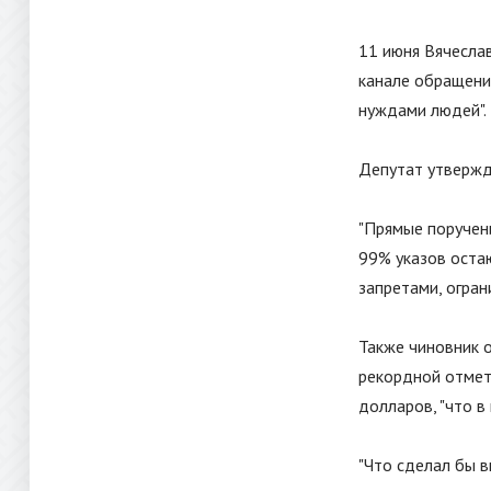
11 июня Вячеслав
канале обращени
нуждами людей
"
.
Депутат утвержд
"
Прямые поручени
99% указов оста
запретами, огра
Также чиновник 
рекордной отмет
долларов,
"
что в
"
Что сделал бы в