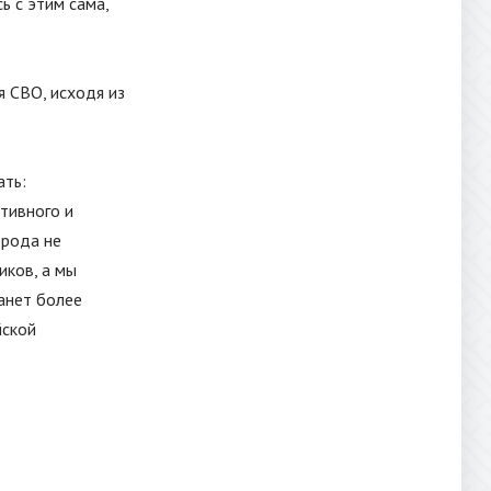
ь с этим сама,
я СВО, исходя из
ать:
тивного и
орода не
иков, а мы
танет более
йской