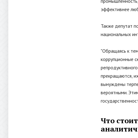
промышленность, 
эффективнее люб
Также депутат п
национальных ин
"
Обращаясь к тем
коррупционные с
репродуктивного 
прекращаются, их
вынуждены терпет
вероятными. Эти
государственнос
Что стои
аналитич