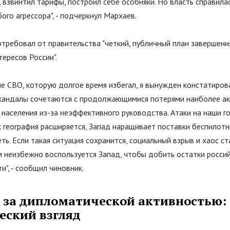
взвинтил тарифы, построил себе особняки. Но власть справилас
ого агрессора
"
, - подчеркнул Мархаев.
отребовал от правительства
"
четкий, публичный план завершени
тересов России
"
.
е СВО, которую долгое время избегал, я вынужден констатиров
кандалы сочетаются с продолжающимися потерями наиболее ак
населения из-за неэффективного руководства. Атаки на наши г
 география расширяется, Запад наращивает поставки беспилотн
ь. Если такая ситуация сохранится, социальный взрыв и хаос с
м неизбежно воспользуется Запад, чтобы добить остатки росси
ти
"
, - сообщил чиновник.
т за дипломатической активностью:
еский взгляд