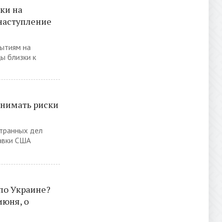
ки на
 наступление
ытиям на
ы близки к
онимать риски
транных дел
тавки США
по Украине?
июня, о