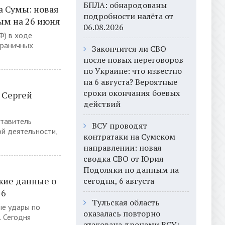
БПЛА: обнародованы
а Сумы: новая
подробности налёта от
ым на 26 июня
06.08.2026
Ф) в ходе
граничных
Закончится ли СВО
после новых переговоров
по Украине: что известно
на 6 августа? Вероятные
сроки окончания боевых
 Сергей
действий
ставитель
ВСУ проводят
й деятельности,
контратаки на Сумском
направлении: новая
сводка СВО от Юрия
Подоляки по данным на
жие данные о
сегодня, 6 августа
26
Тульская область
ые удары по
оказалась повторно
. Сегодня
атакована дронами ВСУ: