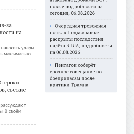
новые подробности на
сегодня, 06.08.2026
из-за
Очередная тревожная
ности на
ночь: в Подмосковье
раскрыты последствия
налёта БПЛА, подробности
 наносить удары
на 06.08.2026
нь максимально
Пентагон соберёт
срочное совещание по
боеприпасам после
: сроки
критики Трампа
ов, свежие
е рассуждают
ы. В своём