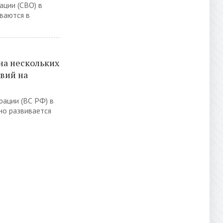
ации (СВО) в
ваются в
на нескольких
вий на
ации (ВС РФ) в
но развивается