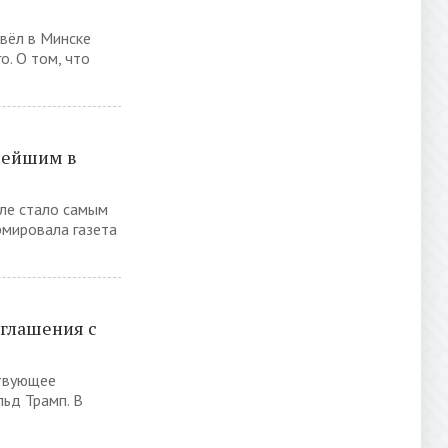
вёл в Минске
о. О том, что
ьнейшим в
ле стало самым
рмировала газета
оглашения с
ствующее
ьд Трамп. В