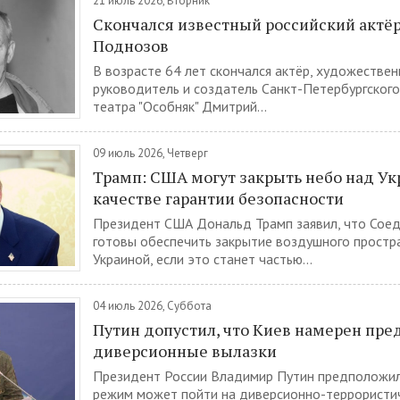
21 июль 2026, Вторник
Скончался известный российский актё
Поднозов
В возрасте 64 лет скончался актёр, художестве
руководитель и создатель Санкт-Петербургског
театра "Особняк" Дмитрий...
09 июль 2026, Четверг
Трамп: США могут закрыть небо над Ук
качестве гарантии безопасности
Президент США Дональд Трамп заявил, что Сое
готовы обеспечить закрытие воздушного простр
Украиной, если это станет частью...
04 июль 2026, Суббота
Путин допустил, что Киев намерен пре
диверсионные вылазки
Президент России Владимир Путин предположил,
режим может пойти на диверсионно-террористич