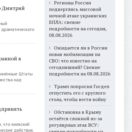
Регионы России
р Дмитрий
подверглись массовой
ночной атаке украинских
БПЛА: свежие
нный
подробности на сегодня,
о драматического
08.08.2026
Ожидается ли в России
новая мобилизация на
раиной в
СВО: что известно на
сегодняшний? Свежие
подробности на 08.08.2026
динённые Штаты
анства над
Трамп попросил Госдеп
отпустить его с круглого
стола, чтобы вести войну
дпринять
Обстановка в Крыму
остаётся сложной из-за
 что киевский
регулярных атак ВСУ:
еские действия.
свежие подробности на