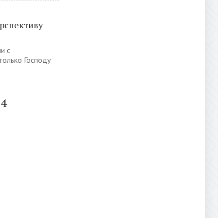
рспективу
и с
только Господу
24