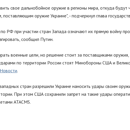
ить свое дальнобойное оружие в регионы мира, откуда будут 
м, поставляющим оружие Украине
"
, - подчеркнул глава государств
по РФ при участии стран Запада означают их прямую войну про
агировать, сообщил Путин.
ать военные цели, но решение стоит за поставщиками оружия, 
 ударами по территории России стоят Минобороны США и Велик
Новости
.
 западных стран разрешили Украине наносить удары своим оружи
итории. При этом США сохранили запрет на такие удары операт
кетами ATACMS.