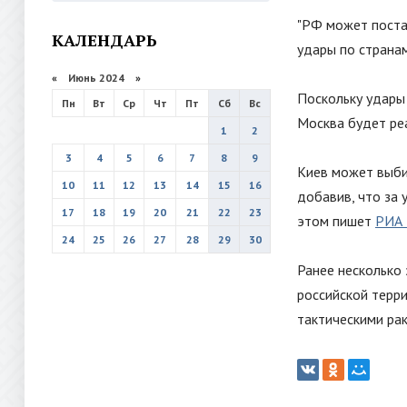
"
РФ может постав
КАЛЕНДАРЬ
удары по страна
«
Июнь 2024
»
Поскольку удары 
Пн
Вт
Ср
Чт
Пт
Сб
Вс
Москва будет ре
1
2
3
4
5
6
7
8
9
Киев может выбир
10
11
12
13
14
15
16
добавив, что за
17
18
19
20
21
22
23
этом пишет
РИА 
24
25
26
27
28
29
30
Ранее несколько
российской терр
тактическими ра