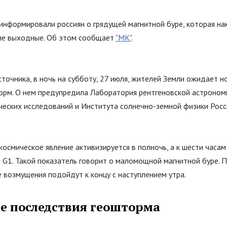
информировали россиян о грядущей магнитной буре, которая на
ие выходные. Об этом сообщает
"МК"
.
сточника, в ночь на субботу, 27 июля, жителей Земли ожидает н
орм. О нем предупредила Лаборатория рентгеновской астроном
ческих исследований и Института солнечно-земной физики Рос
космическое явление активизируется в полночь, а к шести часам
 G1. Такой показатель говорит о маломощной магнитной буре. П
 возмущения подойдут к концу с наступлением утра.
е последствия геошторма