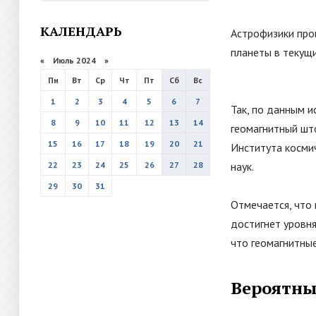
КАЛЕНДАРЬ
Астрофизики про
планеты в текущ
«
Июль 2024
»
Пн
Вт
Ср
Чт
Пт
Сб
Вс
1
2
3
4
5
6
7
Так, по данным и
8
9
10
11
12
13
14
геомагнитный шт
15
16
17
18
19
20
21
Института косми
22
23
24
25
26
27
28
наук.
29
30
31
Отмечается, что 
достигнет уровня
что геомагнитные
Вероятны