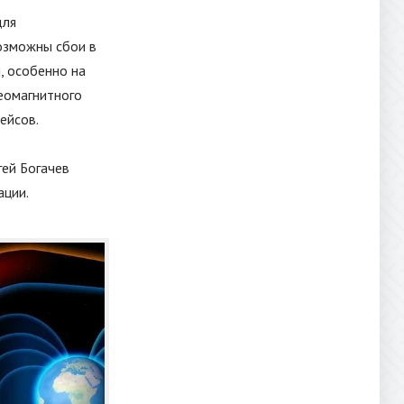
для
возможны сбои в
, особенно на
еомагнитного
ейсов.
ей Богачев
ации.