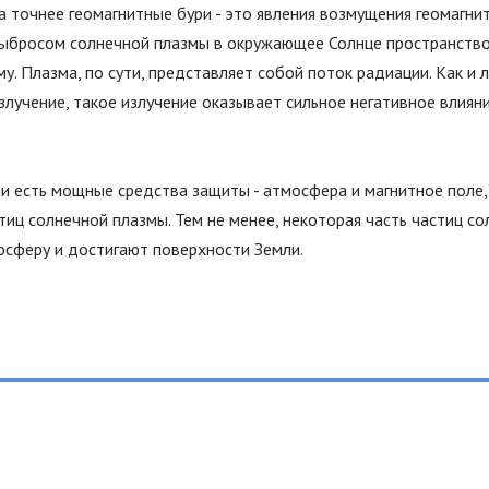
а точнее геомагнитные бури - это явления возмущения геомагнит
ыбросом солнечной плазмы в окружающее Солнце пространство, т
у. Плазма, по сути, представляет собой поток радиации. Как и
лучение, такое излучение оказывает сильное негативное влиян
ли есть мощные средства защиты - атмосфера и магнитное поле,
иц солнечной плазмы. Тем не менее, некоторая часть частиц с
осферу и достигают поверхности Земли.