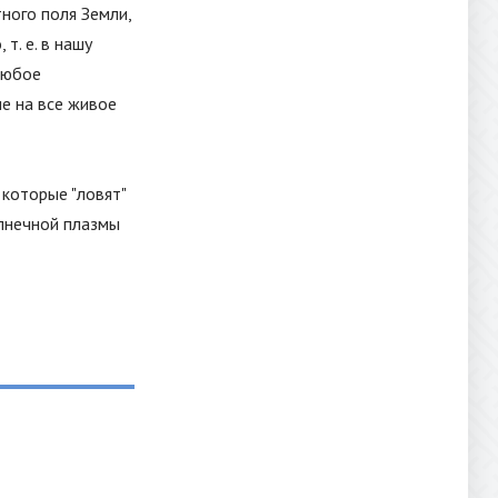
ного поля Земли,
. е. в нашу
 любое
ие на все живое
 которые "ловят"
олнечной плазмы