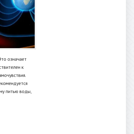
Это означает
ствителен к
амочувствия.
екомендуется
ому питью воды,