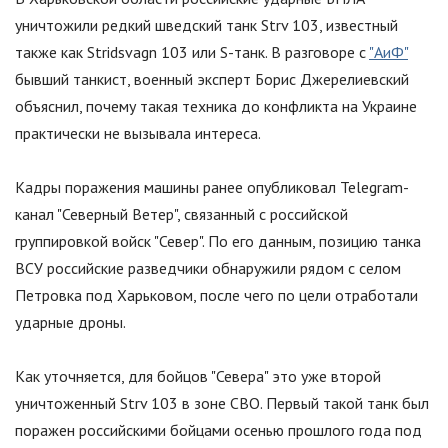
уничтожили редкий шведский танк Strv 103, известный
также как Stridsvagn 103 или S-танк. В разговоре с
"АиФ"
бывший танкист, военный эксперт Борис Джерелиевский
объяснил, почему такая техника до конфликта на Украине
практически не вызывала интереса.
Кадры поражения машины ранее опубликовал Telegram-
канал
"
Северный Ветер
"
, связанный с российской
группировкой войск
"
Север
"
. По его данным, позицию танка
ВСУ российские разведчики обнаружили рядом с селом
Петровка под Харьковом, после чего по цели отработали
ударные дроны.
Как уточняется, для бойцов
"
Севера
"
это уже второй
уничтоженный Strv 103 в зоне СВО. Первый такой танк был
поражен российскими бойцами осенью прошлого года под