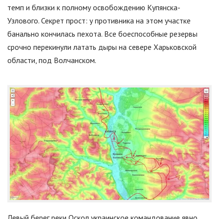
темп и близки к полному освобождению Купянска-
Узлового. Секрет прост: у противника на этом участке
банально кончилась пехота. Все боеспособные резервы
срочно перекинули латать дыры на севере Харьковской
области, под Волчанском.
Левый берег реки Оскол украинское командование явно