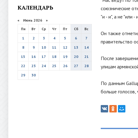
"
Нас ведут по то
КАЛЕНДАРЬ
союзнические отн
"
и - и
"
, а не
"
или - 
«
Июнь 2026
»
Пн
Вт
Ср
Чт
Пт
Сб
Вс
Он также отметил
1
2
3
4
5
6
7
правительство ос
8
9
10
11
12
13
14
15
16
17
18
19
20
21
После завершени
22
23
24
25
26
27
28
улицам армянско
29
30
По данным Gallup
больше голосов,