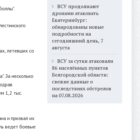
ВСУ продолжают
боллы
"
.
дронами атаковать
Екатеринбург:
лестинского
обнародованы новые
подробности на
сегодняшний день, 7
августа
ах, летевших со
ВСУ за сутки атаковали
86 населённых пунктов
Белгородской области:
". За несколько
свежие данные о
нздрав
последствиях обстрелов
м 1,2 тыс.
на 07.08.2026
на и призвал их
иль ведет боевые