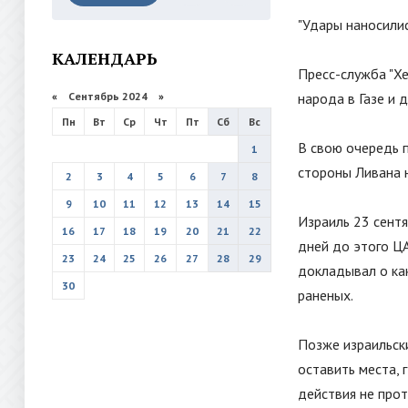
"
Удары наносили
КАЛЕНДАРЬ
Пресс-служба
"
Х
«
Сентябрь 2024
»
народа в Газе и 
Пн
Вт
Ср
Чт
Пт
Сб
Вс
В свою очередь 
1
стороны Ливана 
2
3
4
5
6
7
8
9
10
11
12
13
14
15
Израиль 23 сентя
16
17
18
19
20
21
22
дней до этого ЦА
23
24
25
26
27
28
29
докладывал о ка
30
раненых.
Позже израильск
оставить места, 
действия не прот