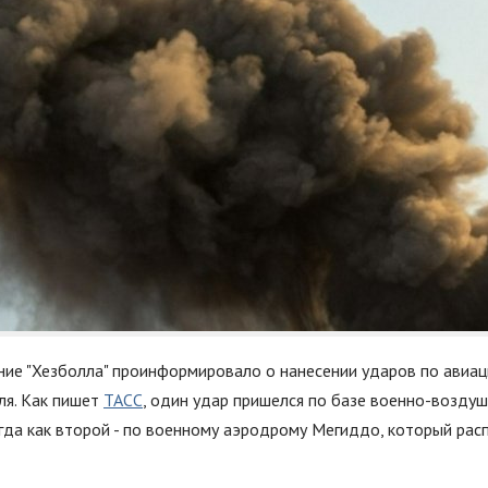
ие "Хезболла" проинформировало о нанесении ударов по авиа
ля. Как пишет
ТАСС
, один удар пришелся по базе военно-возду
гда как второй - по военному аэродрому Мегиддо, который рас