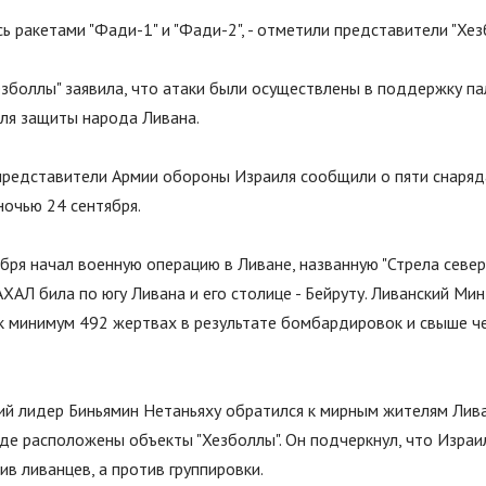
сь ракетами
"
Фади-1
"
и
"
Фади-2
"
, - отметили представители
"
Хез
езболлы
"
заявила, что атаки были осуществлены в поддержку па
для защиты народа Ливана.
представители Армии обороны Израиля сообщили о пяти снаряд
ночью 24 сентября.
бря начал военную операцию в Ливане, названную "Стрела севера
ХАЛ била по югу Ливана и его столице - Бейруту. Ливанский Ми
к минимум 492 жертвах в результате бомбардировок и свыше че
ий лидер Биньямин Нетаньяху обратился к мирным жителям Лива
где расположены объекты "Хезболлы". Он подчеркнул, что Изра
ив ливанцев, а против группировки.