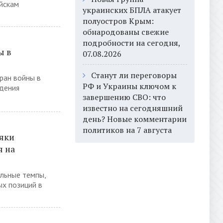
йскам
украинских БПЛА атакует
полуостров Крым:
обнародованы свежие
подробности на сегодня,
ы в
07.08.2026
Станут ли переговоры
ран войны в
РФ и Украины ключом к
едения
завершению СВО: что
известно на сегодняшний
день? Новые комментарии
политиков на 7 августа
ляки
я на
льные темпы,
ых позиций в