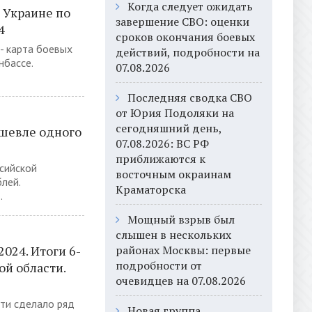
Когда следует ожидать
 Украине по
завершение СВО: оценки
4
сроков окончания боевых
- карта боевых
действий, подробности на
нбассе.
07.08.2026
Последняя сводка СВО
от Юрия Подоляки на
сегодняшний день,
ешевле одного
07.08.2026: ВС РФ
приближаются к
сийской
восточным окраинам
лей.
Краматорска
.
Мощный взрыв был
слышен в нескольких
024. Итоги 6-
районах Москвы: первые
подробности от
ой области.
очевидцев на 07.08.2026
ти сделало ряд
Новая группа