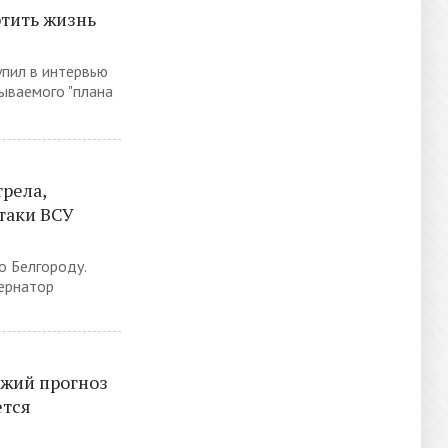
ртить жизнь
упил в интервью
зываемого "плана
рела,
таки ВСУ
о Белгороду.
ернатор
ежий прогноз
ется