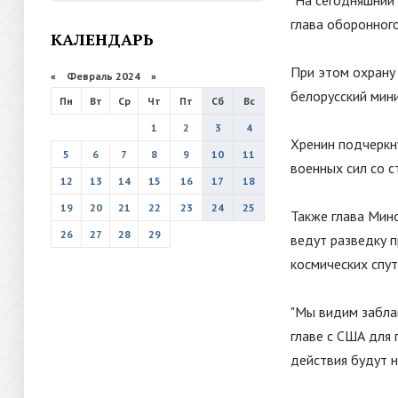
"На сегодняшний д
глава оборонног
КАЛЕНДАРЬ
При этом охрану
«
Февраль 2024
»
белорусский мини
Пн
Вт
Ср
Чт
Пт
Сб
Вс
1
2
3
4
Хренин подчеркн
5
6
7
8
9
10
11
военных сил со с
12
13
14
15
16
17
18
19
20
21
22
23
24
25
Также глава Мин
26
27
28
29
ведут разведку п
космических спут
"
Мы видим забла
главе с США для 
действия будут 