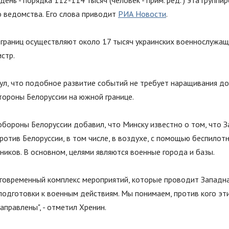
ень - порядка 112-114 тысяч (человек - прим. ред. ) эта группиро
о ведомства. Его слова приводит
РИА Новости
.
 границ осуществляют около 17 тысяч украинских военнослужащ
стр.
ул, что подобное развитие событий не требует наращивания д
тороны Белоруссии на южной границе.
обороны Белоруссии добавил, что Минску известно о том, что З
ротив Белоруссии, в том числе, в воздухе, с помощью беспилот
ников. В основном, целями являются военные города и базы.
говременный комплекс мероприятий, которые проводит Западна
подготовки к военным действиям. Мы понимаем, против кого эт
направлены
"
, - отметил Хренин.