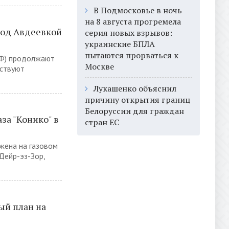
В Подмосковье в ночь
на 8 августа прогремела
под Авдеевкой
серия новых взрывов:
украинские БПЛА
пытаются прорваться к
РФ) продолжают
Москве
йствуют
Лукашенко объяснил
причину открытия границ
Белоруссии для граждан
за "Конико" в
стран ЕС
жена на газовом
Дейр-эз-Зор,
ый план на