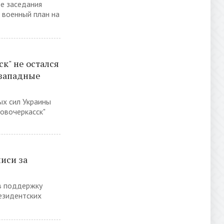
е заседания
 военный план на
к" не остался
 западные
ых сил Украины
овочеркасск"
иси за
в поддержку
езидентских