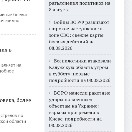
разъяснения политиков на
8 августа
тивные боевые
 очевидно,
Бойцы ВС РФ развивают
широкое наступление в
зоне СВО: свежие карты
боевых действий на
08.08.2026
ния в
Беспилотники атаковали
 влияет на
Калужскую область утром
одобное
в субботу: первые
подробности на 08.08.2026
ВС РФ нанесли ракетные
удары по военным
овека, более
объектам на Украине:
взрывы прогремели в
бстрелов по
Киеве, подробности на
ской области
08.08.2026