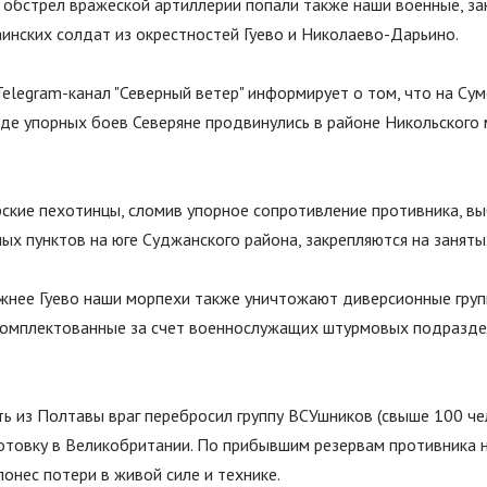
 обстрел вражеской артиллерии попали также наши военные, з
инских солдат из окрестностей Гуево и Николаево-Дарьино.
elegram-канал "Северный ветер" информирует о том, что на Су
де упорных боев Северяне продвинулись в районе Никольского 
ские пехотинцы, сломив упорное сопротивление противника, вы
ых пунктов на юге Суджанского района, закрепляются на заняты
жнее Гуево наши морпехи также уничтожают диверсионные гру
комплектованные за счет военнослужащих штурмовых подразде
ь из Полтавы враг перебросил группу ВСУшников (свыше 100 че
товку в Великобритании. По прибывшим резервам противника 
понес потери в живой силе и технике.