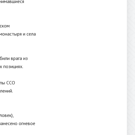
анимавшиеся
мском
монастыря и села
били врага из
х позициях.
ппы ССО
лений.
ловек),
нанесено огневое