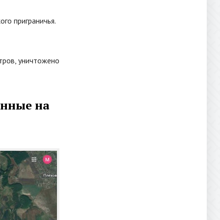
го приграничья.
тров, уничтожено
анные на