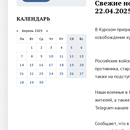
Свежие но
22.04.202
КАЛЕНДАРЬ
В Курском пригр
«
Апрель 2025
»
освобождении ху
Пн
Вт
Ср
Чт
Пт
Сб
Вс
1
2
3
4
5
6
7
8
9
10
11
12
13
Российские войс
14
15
16
17
18
19
20
противника, стар
21
22
23
24
25
26
27
также на подступ
28
29
30
Наши военные в 
жителей, а также
Telegram-канале 
Сообщают, что в