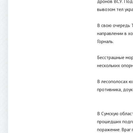
дронов ВСУ. Под
вывозом тел укра
В свою очередь T
направлении в хо
Горналь.
Бесстрашные мор
нескольких опорн
В лесополосах ю
противника, доу
В Сумскую област
прошедших подго
поражение. Враг 