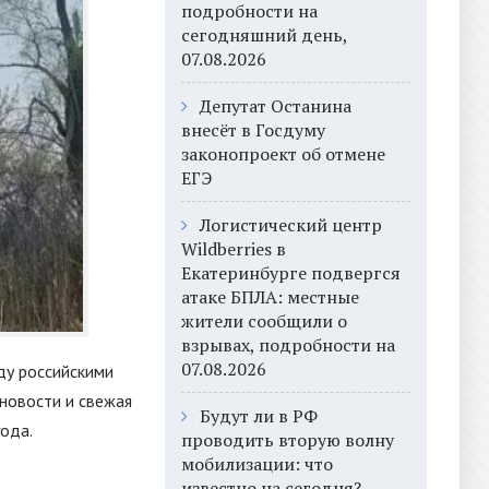
подробности на
сегодняшний день,
07.08.2026
Депутат Останина
внесёт в Госдуму
законопроект об отмене
ЕГЭ
Логистический центр
Wildberries в
Екатеринбурге подвергся
атаке БПЛА: местные
жители сообщили о
взрывах, подробности на
07.08.2026
ду российскими
новости и свежая
Будут ли в РФ
года.
проводить вторую волну
мобилизации: что
известно на сегодня?