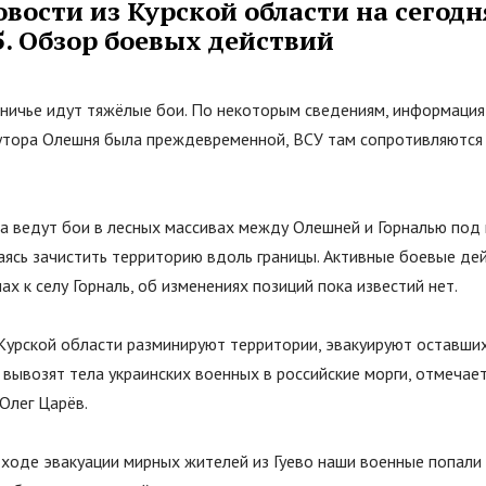
вости из Курской области на сегодн
5. Обзор боевых действий
аничье идут тяжёлые бои. По некоторым сведениям, информация
тора Олешня была преждевременной, ВСУ там сопротивляются
ка ведут бои в лесных массивах между Олешней и Горналью под
аясь зачистить территорию вдоль границы. Активные боевые де
ах к селу Горналь, об изменениях позиций пока известий нет.
Курской области разминируют территории, эвакуируют оставши
 вывозят тела украинских военных в российские морги, отмечае
Олег Царёв.
 ходе эвакуации мирных жителей из Гуево наши военные попали