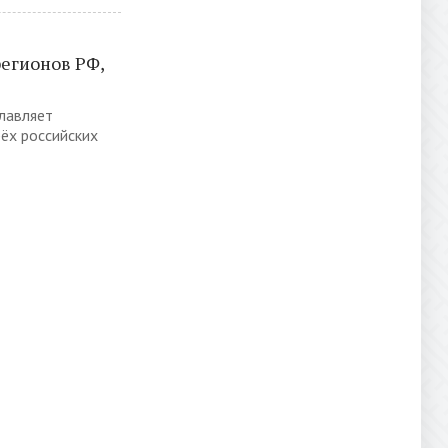
регионов РФ,
главляет
рёх российских