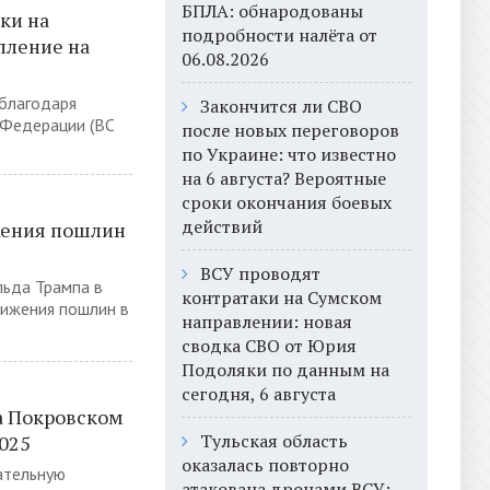
БПЛА: обнародованы
ки на
подробности налёта от
пление на
06.08.2026
благодаря
Закончится ли СВО
 Федерации (ВС
после новых переговоров
по Украине: что известно
на 6 августа? Вероятные
сроки окончания боевых
действий
жения пошлин
ВСУ проводят
льда Трампа в
контратаки на Сумском
нижения пошлин в
направлении: новая
сводка СВО от Юрия
Подоляки по данным на
сегодня, 6 августа
а Покровском
Тульская область
2025
оказалась повторно
ательную
атакована дронами ВСУ: