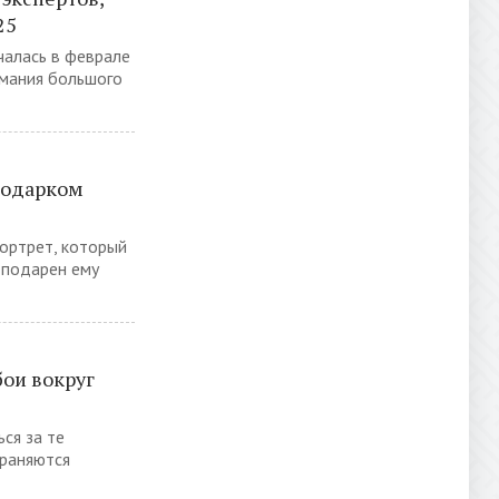
25
чалась в феврале
имания большого
 подарком
ортрет, который
 подарен ему
бои вокруг
ся за те
храняются