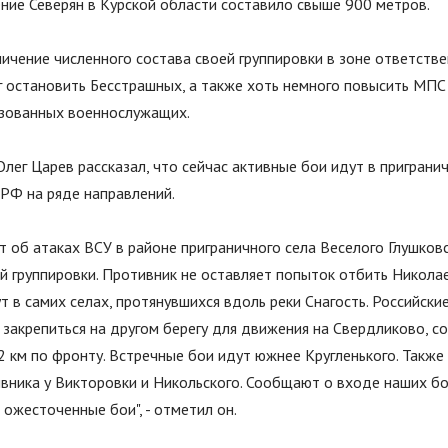
ие Северян в Курской области составило свыше 900 метров.
ичение численного состава своей группировки в зоне ответств
ог остановить Бесстрашных, а также хоть немного повысить МП
зованных военнослужащих.
лег Царев рассказал, что сейчас активные бои идут в пригранич
РФ на ряде направлений.
 об атаках ВСУ в районе приграничного села Веселого Глушковс
ей группировки. Противник не оставляет попыток отбить Никола
т в самих селах, протянувшихся вдоль реки Снагость. Российски
 закрепиться на другом берегу для движения на Свердликово, 
2 км по фронту. Встречные бои идут южнее Кругленького. Такж
ивника у Викторовки и Никольского. Сообщают о входе наших б
т ожесточенные бои
"
, - отметил он.