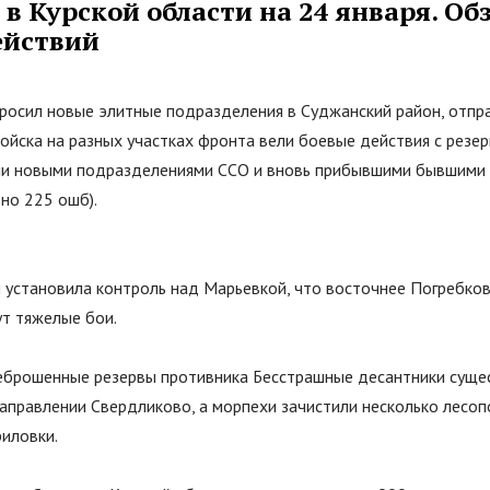
в Курской области на 24 января. Об
ействий
росил новые элитные подразделения в Суджанский район, отпра
 войска на разных участках фронта вели боевые действия с резе
ми новыми подразделениями ССО и вновь прибывшими бывшими
но 225 ошб).
 установила контроль над Марьевкой, что восточнее Погребков
ут тяжелые бои.
еброшенные резервы противника Бесстрашные десантники суще
аправлении Свердликово, а морпехи зачистили несколько лесоп
риловки.