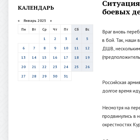
Ситуация 
КАЛЕНДАРЬ
боевых д
«
Январь 2025
»
Пн
Вт
Ср
Чт
Пт
Сб
Вс
Враг вновь переб
1
2
3
4
5
в бой. Так, наши
ДШВ, нескольки
6
7
8
9
10
11
12
(предположитель
13
14
15
16
17
18
19
20
21
22
23
24
25
26
27
28
29
30
31
Российская армия
долгое время ид
Несмотря на пер
продвинулись в н
окрестностях Ку