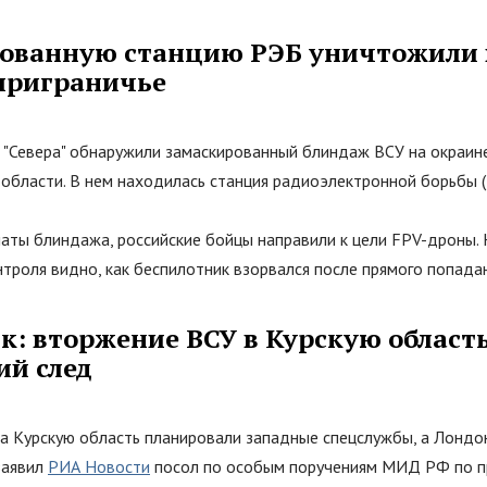
ованную станцию РЭБ уничтожили 
приграничье
е
"
Севера
"
обнаружили замаскированный блиндаж ВСУ на окраине
 области. В нем находилась станция радиоэлектронной борьбы (
аты блиндажа, российские бойцы направили к цели FPV-дроны. 
троля видно, как беспилотник взорвался после прямого попадан
: вторжение ВСУ в Курскую област
ий след
а Курскую область планировали западные спецслужбы, а Лондо
заявил
РИА Новости
посол по особым поручениям МИД РФ по п