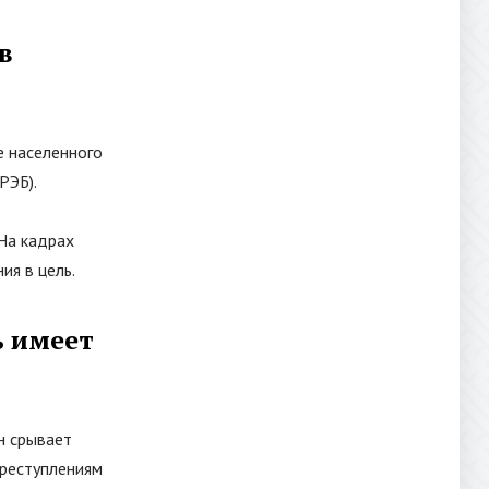
в
 населенного
РЭБ).
На кадрах
ия в цель.
ь имеет
н срывает
реступлениям