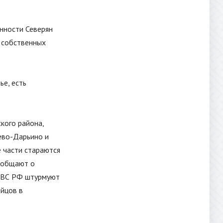
енности Северян
С собственных
ье, есть
кого района,
ево-Дарьино и
е части стараются
сообщают о
е ВС РФ штурмуют
ойцов в