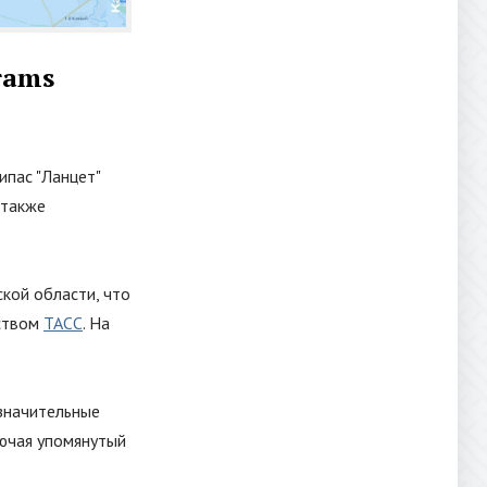
rams
рипас
"
Ланцет
"
 также
кой области, что
ством
ТАСС
. На
значительные
лючая упомянутый