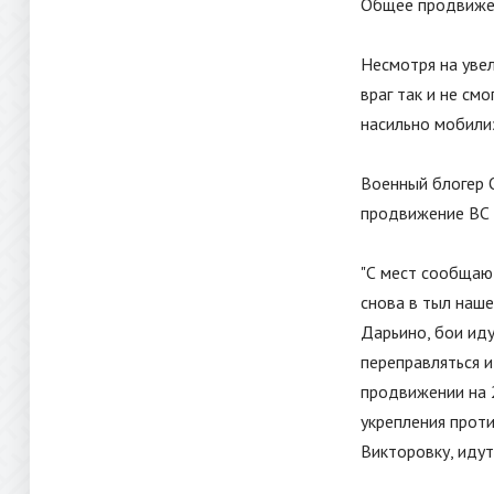
Общее продвижен
Несмотря на увел
враг так и не см
насильно мобили
Военный блогер О
продвижение ВС 
"
С мест сообщают
снова в тыл наш
Дарьино, бои иду
переправляться и
продвижении на 
укрепления прот
Викторовку, иду