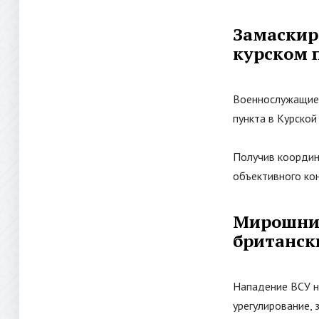
Замаскир
курском 
Военнослужащи
пункта в Курской
Получив координ
объективного кон
Мирошник
британск
Нападение ВСУ н
урегулирование, 