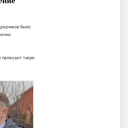
ение
дрядчиков было
рочно
е проводит такую