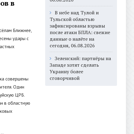
ов в
В небе над Тулой и
Тульской областью
зафиксированы взрывы
сёлам Ближнее,
после атаки БПЛА: свежие
есены удары с
данные о налёте на
сегодня, 06.08.2026
частных
Зеленский: партнёры на
Западе хотят сделать
Украину более
сговорчивой
нка совершены
ителя. Один
уйскую ЦРБ.
ан в областную
гковых