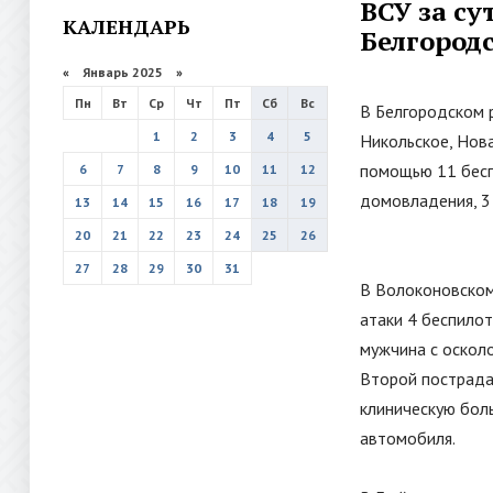
ВСУ за су
КАЛЕНДАРЬ
Белгород
«
Январь 2025
»
Пн
Вт
Ср
Чт
Пт
Сб
Вс
В Белгородском 
1
2
3
4
5
Никольское, Нов
помощью 11 бесп
6
7
8
9
10
11
12
домовладения, 3
13
14
15
16
17
18
19
20
21
22
23
24
25
26
27
28
29
30
31
В Волоконовском
атаки 4 беспилот
мужчина с оскол
Второй пострада
клиническую бол
автомобиля.