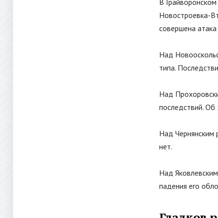
В Грайворонском 
Новостроевка-Вт
совершена атака
Над Новооскольс
типа. Последстви
Над Прохоровски
последствий. Об
Над Чернянским 
нет.
Над Яковлевским
падения его обл
Гладков р