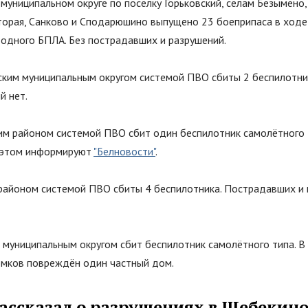
муниципальном округе по посёлку Горьковский, сёлам Безымено,
орая, Санково и Сподарюшино выпущено 23 боеприпаса в ходе
 одного БПЛА. Без пострадавших и разрушений.
ким муниципальным округом системой ПВО сбиты 2 беспилотни
й нет.
м районом системой ПВО сбит один беспилотник самолётного т
 этом информируют
"Белновости"
.
районом системой ПВО сбиты 4 беспилотника. Пострадавших и
 муниципальным округом сбит беспилотник самолётного типа. В
омков повреждён один частный дом.
ассказал о разрушениях в Шебекино