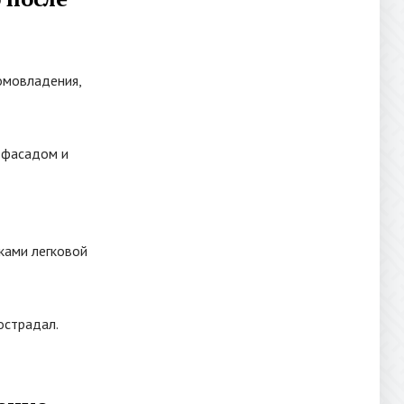
омовладения,
, фасадом и
ками легковой
острадал.