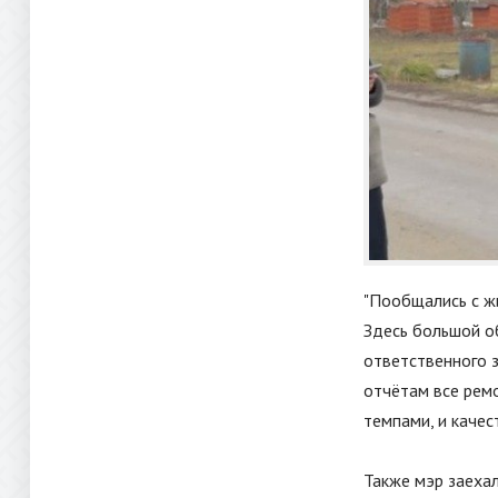
"
Пообщались с ж
Здесь большой о
ответственного з
отчётам все рем
темпами, и каче
Также мэр заехал