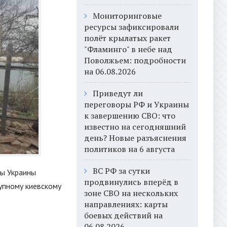
Мониторинговые
ресурсы зафиксировали
полёт крылатых ракет
"Фламинго" в небе над
Поволжьем: подробности
на 06.08.2026
Приведут ли
переговоры РФ и Украины
к завершению СВО: что
известно на сегодняшний
день? Новые разъяснения
политиков на 6 августа
ВС РФ за сутки
ны Украины
продвинулись вперёд в
упному киевскому
зоне СВО на нескольких
направлениях: карты
боевых действий на
06.08.2026