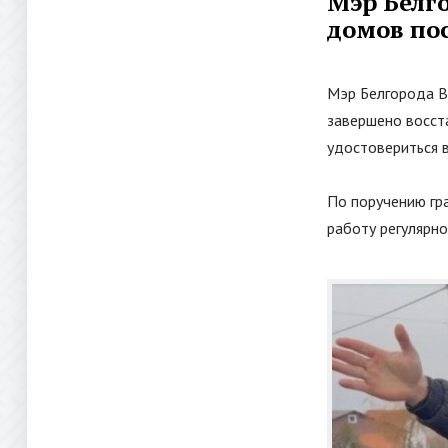
Мэр Белг
домов пос
Мэр Белгорода В
завершено восст
удостовериться в
По поручению гр
работу регулярно