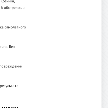
 Козинка,
 6 обстрелов и
ка самолётного
ипа. Без
 повреждений
 результате
 после