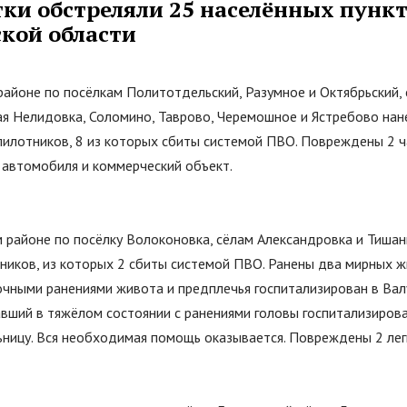
тки обстреляли 25 населённых пункт
ской области
районе по посёлкам Политотдельский, Разумное и Октябрьский, 
ая Нелидовка, Соломино, Таврово, Черемошное и Ястребово нан
илотников, 8 из которых сбиты системой ПВО. Повреждены 2 
 автомобиля и коммерческий объект.
 районе по посёлку Волоконовка, сёлам Александровка и Тиша
ников, из которых 2 сбиты системой ПВО. Ранены два мирных ж
очными ранениями живота и предплечья госпитализирован в Вал
вший в тяжёлом состоянии с ранениями головы госпитализиров
ьницу. Вся необходимая помощь оказывается. Повреждены 2 ле