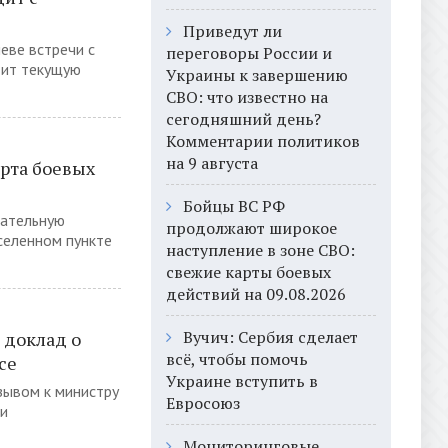
Приведут ли
еве встречи с
переговоры России и
дит текущую
Украины к завершению
СВО: что известно на
сегодняшний день?
Комментарии политиков
на 9 августа
арта боевых
Бойцы ВС РФ
пательную
продолжают широкое
селенном пункте
наступление в зоне СВО:
свежие карты боевых
действий на 09.08.2026
Вучич: Сербия сделает
 доклад о
всё, чтобы помочь
се
Украине вступить в
зывом к министру
Евросоюз
и
Мониторинговые