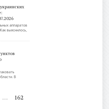
 украинских
:
07.2026
льных аппаратов
 Как выяснилось,
пунктов
о
таковать
бласти. В
...
162