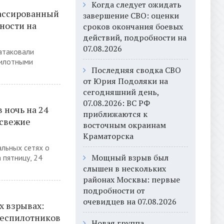
Когда следует ожидать
массированный
завершение СВО: оценки
ности на
сроков окончания боевых
действий, подробности на
07.08.2026
атаковали
пилотными
Последняя сводка СВО
от Юрия Подоляки на
сегодняшний день,
07.08.2026: ВС РФ
 ночь на 24
приближаются к
 свежие
восточным окраинам
Краматорска
льных сетях о
Мощный взрыв был
 пятницу, 24
слышен в нескольких
районах Москвы: первые
подробности от
очевидцев на 07.08.2026
 взрывах:
беспилотников
Новая группа