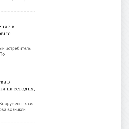
ение в
рвые
ый истребитель
 По
ва в
ти на сегодня,
 Вооружённых сил
ова возникли