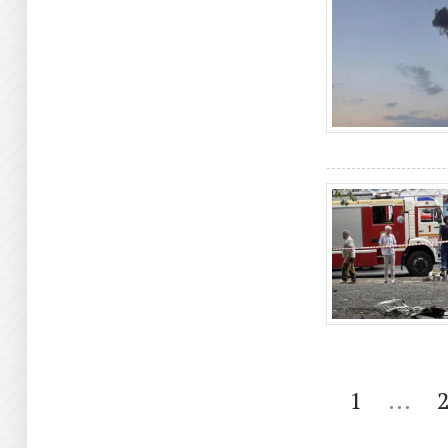
1
...