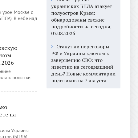
украинских БПЛА атакует
 урон Москве с
полуостров Крым:
ПЛА). В небе над
обнародованы свежие
подробности на сегодня,
07.08.2026
Станут ли переговоры
овскую
РФ и Украины ключом к
ском
завершению СВО: что
.2026
известно на сегодняшний
овине
день? Новые комментарии
влять попытки
политиков на 7 августа
ько
ёте на
 силы Украины
ратов (БПЛА)