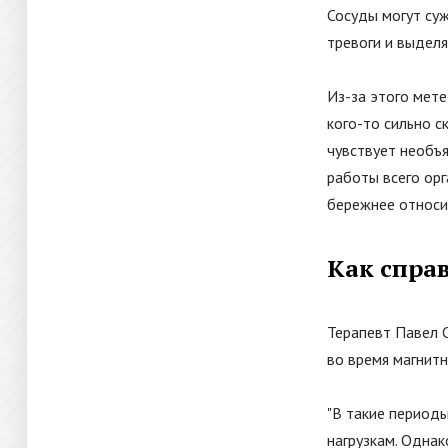
Сосуды могут суж
тревоги и выделя
Из-за этого мет
кого-то сильно с
чувствует необъ
работы всего ор
бережнее относи
Как спра
Терапевт Павел 
во время магнит
"
В такие периоды
нагрузкам. Однак