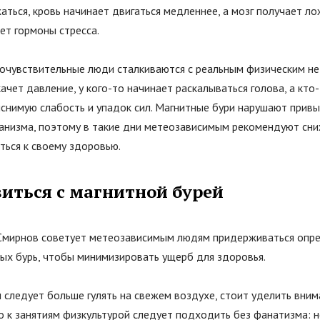
аться, кровь начинает двигаться медленнее, а мозг получает л
ет гормоны стресса.
еочувствительные люди сталкиваются с реальным физическим не
качет давление, у кого-то начинает раскалываться голова, а кто
яснимую слабость и упадок сил. Магнитные бури нарушают прив
ганизма, поэтому в такие дни метеозависимым рекомендуют сниж
ться к своему здоровью.
виться с магнитной бурей
Смирнов советует метеозависимым людям придерживаться опр
ных бурь, чтобы минимизировать ущерб для здоровья.
 следует больше гулять на свежем воздухе, стоит уделить вни
о к занятиям физкультурой следует подходить без фанатизма: н