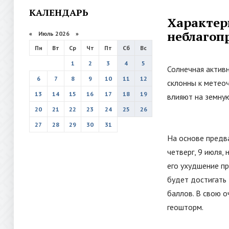
КАЛЕНДАРЬ
Характери
неблагоп
«
Июль 2026
»
Пн
Вт
Ср
Чт
Пт
Сб
Вс
1
2
3
4
5
Солнечная актив
6
7
8
9
10
11
12
склонны к метеоч
13
14
15
16
17
18
19
влияют на земну
20
21
22
23
24
25
26
27
28
29
30
31
На основе предв
четверг, 9 июля,
его ухудшение пр
будет достигать 
баллов. В свою о
геошторм.