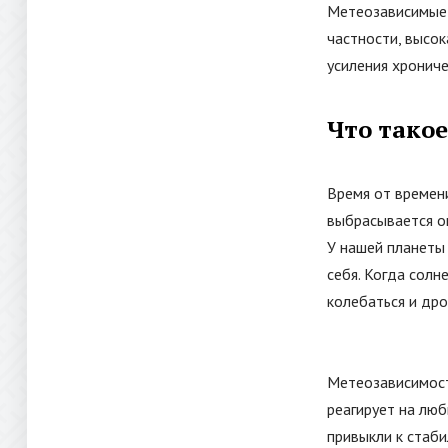
Метеозависимые 
частности, высок
усиления хрониче
Что тако
Время от времен
выбрасывается о
У нашей планеты
себя. Когда солн
колебаться и дро
Метеозависимость
реагирует на люб
привыкли к стаби