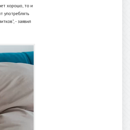
ет хорошо, то и
ит употреблять
питков
"
, - заявил