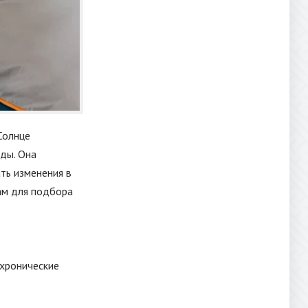
Солнце
оды. Она
ть изменения в
ам для подбора
 хронические