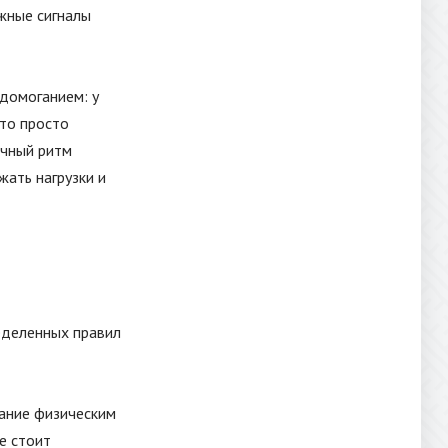
ожные сигналы
домоганием: у
-то просто
ычный ритм
ать нагрузки и
еделенных правил
мание физическим
е стоит