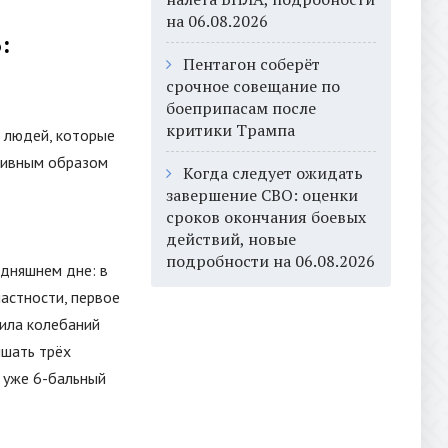
на 06.08.2026
:
Пентагон соберёт
срочное совещание по
боеприпасам после
критики Трампа
й людей, которые
ативным образом
Когда следует ожидать
завершение СВО: оценки
сроков окончания боевых
действий, новые
подробности на 06.08.2026
дняшнем дне: в
частности, первое
сила колебаний
ышать трёх
ь уже 6-бальный