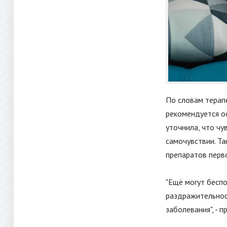
По словам терап
рекомендуется ос
уточнила, что ч
самочувствии. Т
препаратов перв
"
Ещё могут беспо
раздражительнос
заболевания
"
, - 