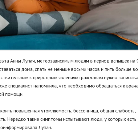
евта Анны Лупач, метеозависимым людям в период вспышек на 
таваться дома, спать не меньше восьми часов и пить больше в
увствительным к природным явлениям гражданам нужно записыва
акже специалист напомнила, что необходимо обращаться к врач
ой помощи.
коить повышенная утомляемость, бессонница, общая слабость,
ть. Нередко такие симптомы испытывают люди, у которых есть
проинформировала Лупач.