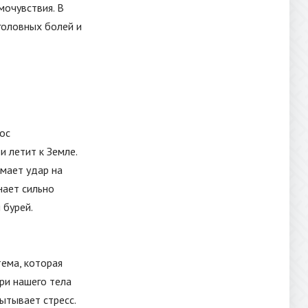
очувствия. В
головных болей и
ос
 летит к Земле.
мает удар на
нает сильно
 бурей.
тема, которая
три нашего тела
ытывает стресс.