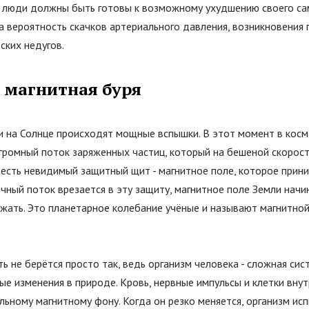
люди должны быть готовы к возможному ухудшению своего сам
а вероятность скачков артериального давления, возникновения 
ских недугов.
е магнитная буря
и на Солнце происходят мощные вспышки. В этот момент в косм
громный поток заряженных частиц, который на бешеной скорости
 есть невидимый защитный щит - магнитное поле, которое прини
ечный поток врезается в эту защиту, магнитное поле Земли начи
жать. Это планетарное колебание учёные и называют магнитной
 не берётся просто так, ведь организм человека - сложная сис
ые изменения в природе. Кровь, нервные импульсы и клетки вну
льному магнитному фону. Когда он резко меняется, организм исп