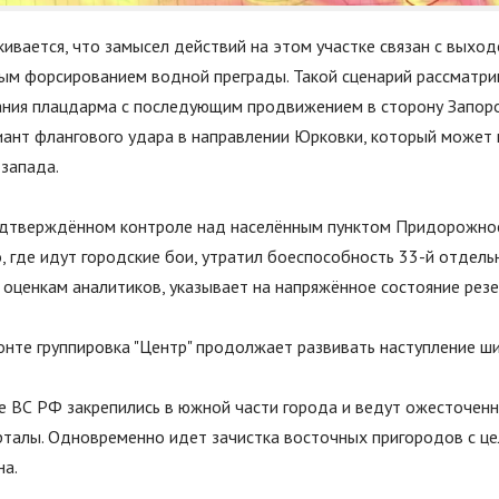
ивается, что замысел действий на этом участке связан с выход
ым форсированием водной преграды. Такой сценарий рассматри
ания плацдарма с последующим продвижением в сторону Запоро
иант флангового удара в направлении Юрковки, который может
 запада.
дтверждённом контроле над населённым пунктом Придорожное
, где идут городские бои, утратил боеспособность 33-й отдел
о оценкам аналитиков, указывает на напряжённое состояние рез
нте группировка
"
Центр
"
продолжает развивать наступление ш
е ВС РФ закрепились в южной части города и ведут ожесточенн
рталы. Одновременно идет зачистка восточных пригородов с ц
на.