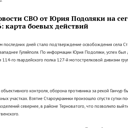
u.
овости СВО от Юрия Подоляки на сег
6: карта боевых действий
 последних дней стало подтверждение освобождения села Ст
западнее Гуляйполя. По информации Юрия Подоляки, успех был 
 114-го гвардейского полка 127-й мотострелковой дивизии гру
 объективного контроля, оборона противника за рекой Ганчур б
жных участках. Взятие Староукраинки произошло спустя сутки п
зделений севернее, в районе Терноватого, что позволило выйт
венского.