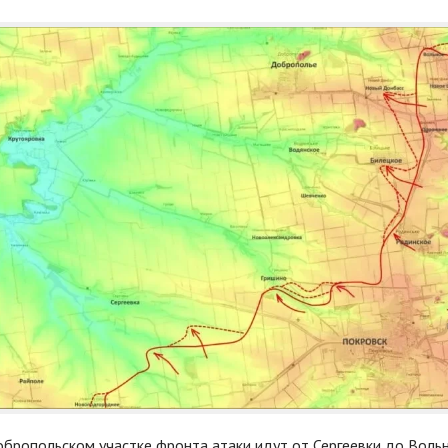
бропольском участке фронта атаки идут от Сергеевки до Вольн