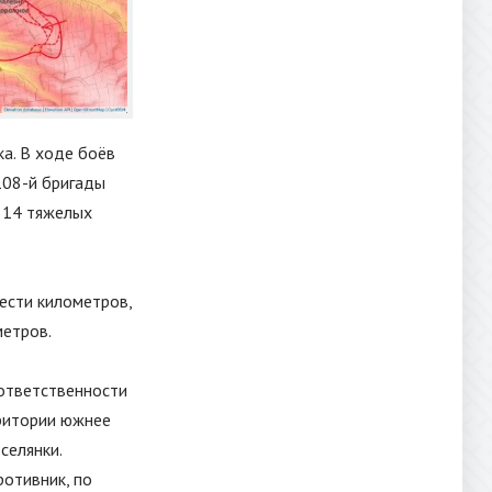
а. В ходе боёв
108-й бригады
 14 тяжелых
ести километров,
метров.
 ответственности
рритории южнее
селянки.
отивник, по