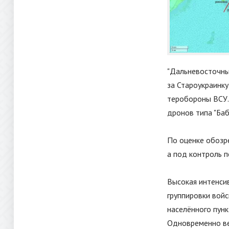
"
Дальневосточны
за Староукраинк
теробороны ВСУ.
дронов типа
"
Баб
По оценке обозр
а под контроль 
Высокая интенси
группировки вой
населённого пун
Одновременно ве