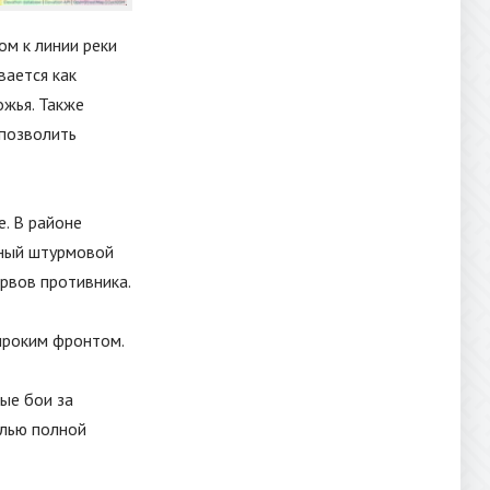
ом к линии реки
вается как
жья. Также
 позволить
. В районе
ьный штурмовой
ервов противника.
ироким фронтом.
ые бои за
елью полной