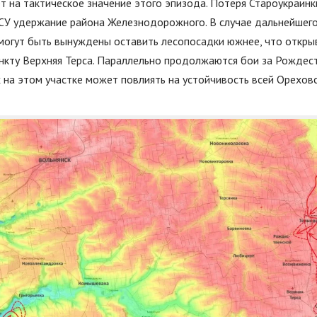
т на тактическое значение этого эпизода. Потеря Староукраин
СУ удержание района Железнодорожного. В случае дальнейшег
 могут быть вынуждены оставить лесопосадки южнее, что откры
нкту Верхняя Терса. Параллельно продолжаются бои за Рождест
на этом участке может повлиять на устойчивость всей Ореховс