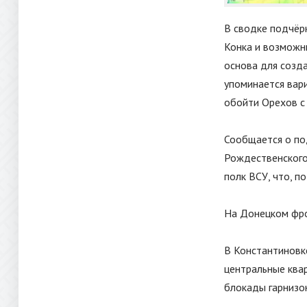
В сводке подчёрк
Конка и возможн
основа для созд
упоминается вар
обойти Орехов с
Сообщается о по
Рождественского
полк ВСУ, что, п
На Донецком фро
В Константиновк
центральные ква
блокады гарнизо