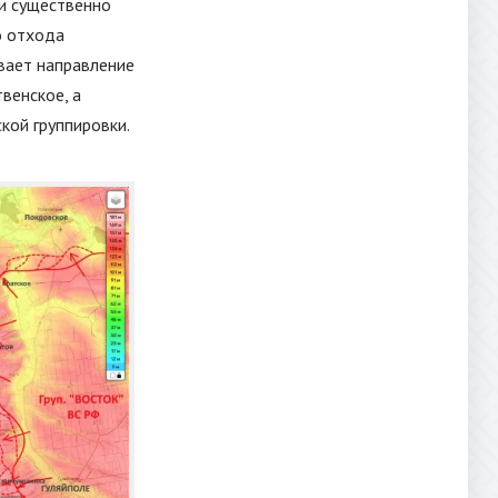
ки существенно
о отхода
вает направление
венское, а
кой группировки.