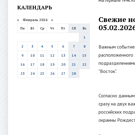
материале N4k.R
КАЛЕНДАРЬ
Свежие н
«
Февраль 2026
»
05.02.202
Пн
Вт
Ср
Чт
Пт
Сб
Вс
1
Важным событием
2
3
4
5
6
7
8
расположенного 
9
10
11
12
13
14
15
подразделениями
16
17
18
19
20
21
22
"
Восток
"
.
23
24
25
26
27
28
Согласно данным
сразу на двух ва
российских подра
окраины Рождест