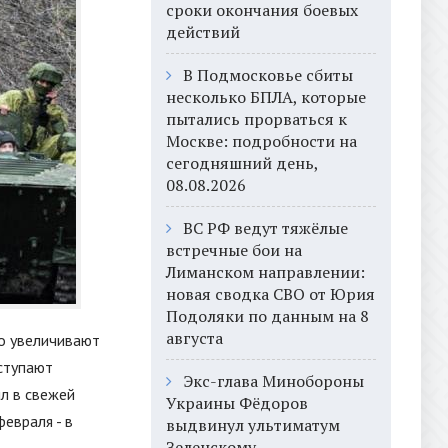
сроки окончания боевых
действий
В Подмосковье сбиты
несколько БПЛА, которые
пытались прорваться к
Москве: подробности на
сегодняшний день,
08.08.2026
ВС РФ ведут тяжёлые
встречные бои на
Лиманском направлении:
новая сводка СВО от Юрия
Подоляки по данным на 8
августа
о увеличивают
оступают
Экс-глава Минобороны
л в свежей
Украины Фёдоров
евраля - в
выдвинул ультиматум
Зеленскому