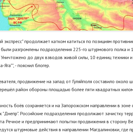
й экспресс
"
продолжает катком катиться по позициям противник
у были разгромлены подразделения 225-го штурмового полка и 
 Уничтожено до двух взводов живой силы, 10 единиц техники и
а-Яга
"
"
, - пояснил блогер.
евателя, продвижение на запад от Гуляйполя составило около ш
перешёл район обороны площадью более пяти квадратных кило
вность боёв сохраняется и на Запорожском направлении в зоне
ск
"
Днепр
"
. Российские подразделения продолжают зачистку те
кта Речное и предпринимают попытки продвижения в сторону Ве
дутся штурмовые действия в направлении Магдалиновки, где пр