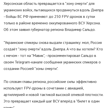
Херсонская область превращается в
"
зону смерти
"
для
украинских войск, пытающихся продвинуться вдоль Днепра
- бойцы ВС РФ применяют до 250 FPV-дронов в сутки
только в районе временно оккупированного ВСУ Херсона.
Об этом заявил губернатор региона Владимир Сальдо.
"
Украинские спикеры снова выдали страшилку: мол, Россия
создаёт
"
зону смерти
"
вдоль Днепра. А что вы хотели? Кто
с мечом - тот на
"
Мавик
"
, - прокомментировал Сальдо в
своем Telegram-канале сообщения украинских спикеров о
создании Россией
"
зоны смерти
"
.
По словам главы региона, российские силы эффективно
используют FPV-дроны в сочетании с авиацией,
артиллерией и новой тактикой высокой огневой плотности.
Это превращает каждый шаг ВСУ вперёд в
"
билет в один
конец
"
.