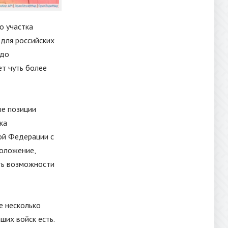
о участка
 для российских
 до
т чуть более
ые позиции
ка
ой Федерации с
положение,
ать возможности
е несколько
ших войск есть.