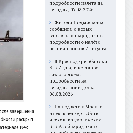
подробности налёта на
сегодня, 07.08.2026
Жители Подмосковья
сообщили о новых
взрывах: обнародованы
подробности о налёте
беспилотников 7 августа
В Краснодаре обломки
БПЛА упали во дворе
жилого дома:
подробности на
сегодняшний день,
06.08.2026
На подлёте к Москве
осле завершения
днём в четверг сбиты
обности раскрыл
несколько украинских
БПЛА: обнародованы
атериале N4k.
подробности налёта от