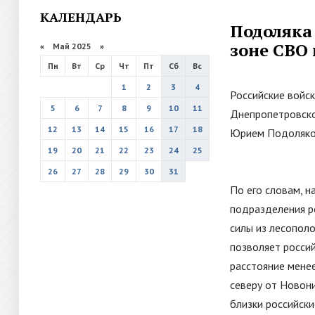
КАЛЕНДАРЬ
Подоляка
зоне СВО 
«
Май 2025
»
Пн
Вт
Ср
Чт
Пт
Сб
Вс
1
2
3
4
Российские войс
5
6
7
8
9
10
11
Днепропетровско
12
13
14
15
16
17
18
Юрием Подолякой
19
20
21
22
23
24
25
26
27
28
29
30
31
По его словам, н
подразделения ро
силы из лесополо
позволяет россий
расстояние менее
северу от Новони
близки российски