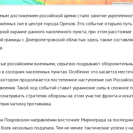
мым достижением российской армии стало занятие укреплённог
жённых сил в центре города Орехов. Это событие открыло путь
дной окраине данного населённого пункта, при этом расстояние
й границы с Днепропетровской областью здесь также составляе
а.
утые российскими военными, серьёзно подрывают оборонительн
 в соседних населенных пунктах. Особенно это касается местеч
в котором продолжается постепенное наступление сил Российск
вления. Такой ход событий ставит украинские силы в сложное 
ресматривать стратегию обороны на этом участке фронта и иск
твия натиску противника.
на Покровском направлении восточнее Мирнограда за последни
 боев несколько подупала. Тем не менее тактические успехи у на