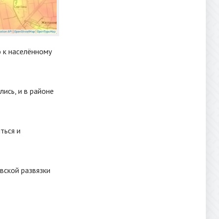
 к населённому
лись, и в районе
ться и
вской развязки