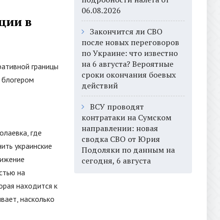
06.08.2026
ции в
Закончится ли СВО
после новых переговоров
по Украине: что известно
на 6 августа? Вероятные
ративной границы
сроки окончания боевых
 блогером
действий
ВСУ проводят
контратаки на Сумском
направлении: новая
олаевка, где
сводка СВО от Юрия
нить украинские
Подоляки по данным на
вижение
сегодня, 6 августа
стью на
орая находится к
ывает, насколько