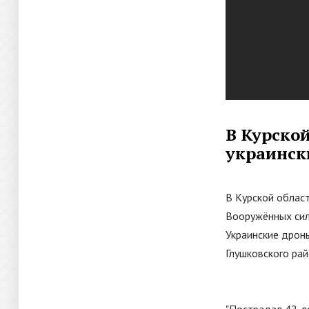
В Курской
украинск
В Курской област
Вооружённых сил
Украинские дроны
Глушковского рай
"
Пострадал 42-ле