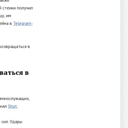
 стенки получил
цу, им
тейна в
Telegram-
возвращаться в
ваться в
оеннослужащих,
анал
Shot
.
 сил. Удары