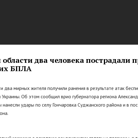
 области два человека пострадали 
их БПЛА
и два мирных жителя получили ранения в результате атак бесп
 Украины. Об этом сообщил врио губернатора региона Александ
 нанесли удары по селу Гончаровка Суджанского района и в по
она.
тний мужчина с осколочными ранениями головы и поясницы, а 