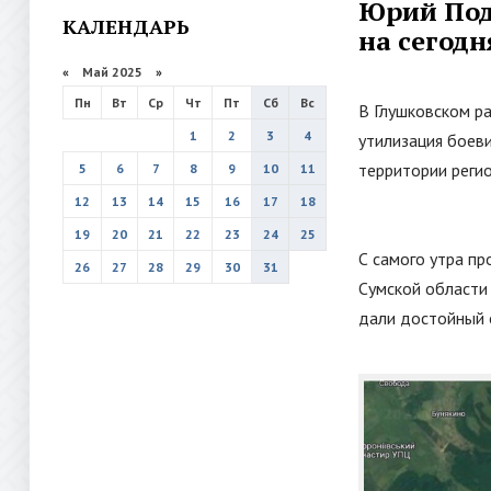
Юрий Под
КАЛЕНДАРЬ
на сегодн
«
Май 2025
»
Пн
Вт
Ср
Чт
Пт
Сб
Вс
В Глушковском р
1
2
3
4
утилизация боеви
территории реги
5
6
7
8
9
10
11
12
13
14
15
16
17
18
19
20
21
22
23
24
25
С самого утра п
26
27
28
29
30
31
Сумской области
дали достойный 