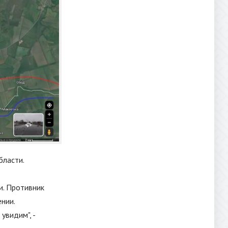
бласти.
и. Противник
нии.
увидим", -