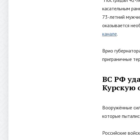
касательным ран
73-летний мужчи
оказывается нео
канале
.
Врио губернатор
приграничные тер
ВС РФ уд
Курскую 
Вооружённые сил
которые пыталис
Российские войс