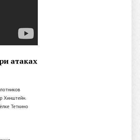
при атаках
илотников
р Хинштейн.
сёлке Теткино
также