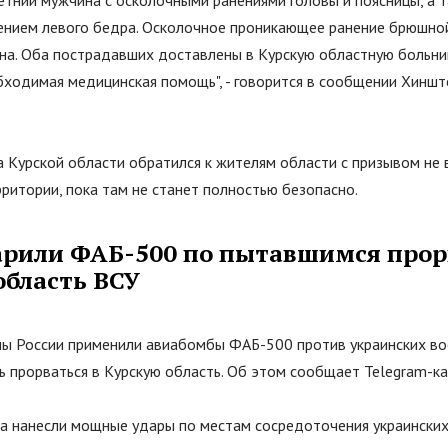
ением левого бедра. Осколочное проникающее ранение брюшной
на. Оба пострадавших доставлены в Курскую областную больни
бходимая медицинская помощь
"
, - говорится в сообщении Хинш
а Курской области обратился к жителям области с призывом не 
ритории, пока там не станет полностью безопасно.
арили ФАБ-500 по пытавшимся прор
область ВСУ
ы России применили авиабомбы ФАБ-500 против украинских в
ь прорваться в Курскую область. Об этом сообщает Telegram-к
ка нанесли мощные удары по местам сосредоточения украинских