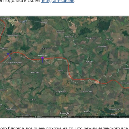
л Подоляка в своём
Telegram-канале
.
го блогера, всё очень похоже на то, что режим Зеленского всё