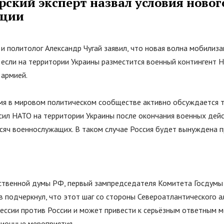
ский эксперт назвал условия новог
ации
и политолог Александр Чугай заявил, что новая волна мобилиза
 если на территории Украины разместится военный контингент 
 армией.
мя в мировом политическом сообществе активно обсуждается 
сил НАТО на территории Украины после окончания военных дейс
ысяч военнослужащих. В таком случае Россия будет вынуждена 
ственной думы РФ, первый зампредседателя Комитета Госдумы
 подчеркнул, что этот шаг со стороны Североатлантического а
рессии против России и может привести к серьёзным ответным м
ионные мероприятия.