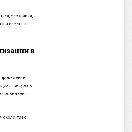
ться, осознавая,
ции все же не
лизации в
и проведение
ющихся ресурсов
е проведения
я около трех