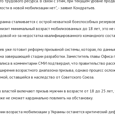
о трудового ресурса. В связи с этим, при текущем уровне прод
ости в новой мобилизации нет", - заявил Кондратьев.
краина сталкивается с острой нехваткой боеспособных резервов
снизит минимальный возраст мобилизованных до 18 лет, это не
едовой из-за недостатка квалифицированного командного соста
ев уже готовит реформу призывной системы, которая, по данны
я на завершающей стадии разработки. Заместитель главы Офиса
алиса в комментарии СМИ подтвердил, что правительство расс
ширения возрастного диапазона призыва, однако процесс осло
мой, оставшейся в наследство от Советского Союза.
 властей включают призыв мужчин в возрасте от 18 до 25 лет,
же не сможет кардинально повлиять на обстановку.
нии возраста мобилизации у Украины останется критический де