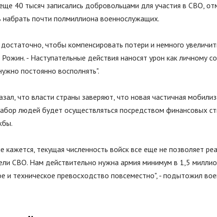
 еще 40 тысяч записались добровольцами для участия в СВО, от
ь набрать почти полмиллиона военнослужащих.
 достаточно, чтобы компенсировать потери и немного увеличит
л Рожин. - Наступательные действия наносят урон как личному со
 нужно постоянно восполнять
"
.
азал, что власти страны заверяют, что новая частичная мобилиз
Набор людей будет осуществляться посредством финансовых с
жбы.
не кажется, текущая численность войск все еще не позволяет ре
цели СВО. Нам действительно нужна армия минимум в 1,5 миллио
ое и техническое превосходство повсеместно
"
, - подытожил во