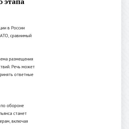
о этапа
ции в России
НАТО, сравнимый
тема размещения
твий. Речь может
принять ответные
 по обороне
льянса станет
ерам, включая