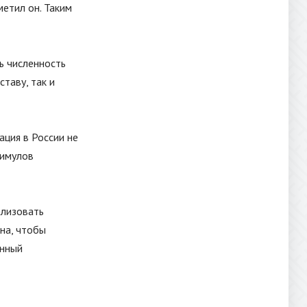
метил он. Таким
ь численность
ставу, так и
ация в России не
тимулов
ализовать
на, чтобы
енный