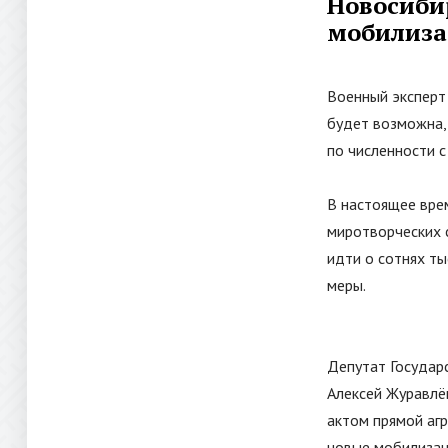
Новосибир
мобилиз
Военный эксперт 
будет возможна,
по численности с
В настоящее вре
миротворческих 
идти о сотнях т
меры.
Депутат Государ
Алексей Журавлёв
актом прямой аг
новые мобилизац