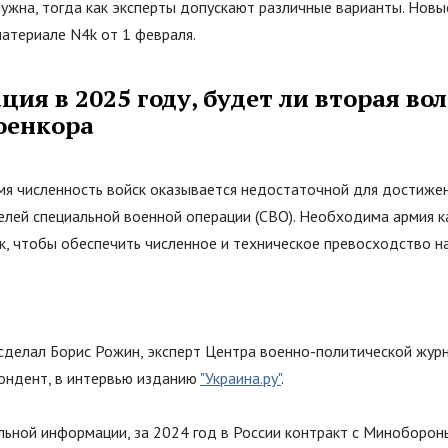
ужна, тогда как эксперты допускают различные варианты. Новы
материале N4k от 1 февраля.
ия в 2025 году, будет ли вторая вол
оенкора
мя численность войск оказывается недостаточной для достиже
елей специальной военной операции (СВО). Необходима армия к
к, чтобы обеспечить численное и техническое превосходство н
 сделал Борис Рожин, эксперт Центра военно-политической жур
ондент, в интервью изданию
"Украина.ру"
.
льной информации, за 2024 год в России контракт с Миноборон