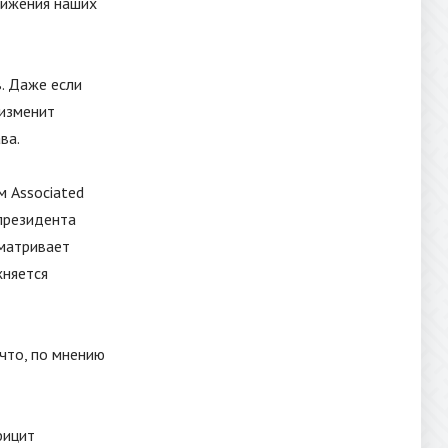
вижения наших
. Даже если
 изменит
ва.
м Associated
 президента
матривает
жняется
 что, по мнению
фицит