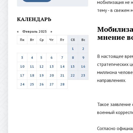
мобилизация не н
тему - в свежем 
КАЛЕНДАРЬ
Мобилизац
«
Февраль 2025
»
мнение в
Пн
Вт
Ср
Чт
Пт
Сб
Вс
1
2
В настоящее вре
3
4
5
6
7
8
9
стратегических ц
10
11
12
13
14
15
16
миллиона челове
17
18
19
20
21
22
23
направлениях.
24
25
26
27
28
Такое заявление
военный корресп
Согласно официа