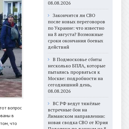
08.08.2026
Закончится ли СВО
после новых переговоров
по Украине: что известно
на 8 августа? Возможные
сроки окончания боевых
действий
В Подмосковье сбиты
несколько БПЛА, которые
пытались прорваться к
Москве: подробности на
сегодняшний день,
08.08.2026
ВС РФ ведут тяжёлые
тот вопрос
встречные бои на
ованы в
Лиманском направлении:
новая сводка СВО от Юрия
том, что
Подоляки по данным на 8