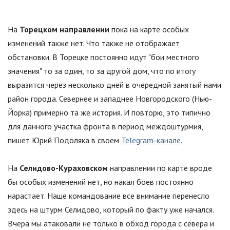
На
Торецком направлении
пока на карте особых
изменений также нет. Что также не отображает
обстановки. В Торецке постоянно идут
"
бои местного
значения
"
то за один, то за другой дом, что по итогу
выразится через несколько дней в очередной занятый нами
район города. Севернее и западнее Новгородского (Нью-
Йорка) примерно та же история. И повторю, это типично
для данного участка фронта в период междоштурмия,
пишет Юрий Подоляка в своем
Telegram-канале
.
На
Селидово-Кураховском
направлении по карте вроде
бы особых изменений нет, но накал боев постоянно
нарастает. Наше командование все внимание перенесло
здесь на штурм Селидово, который по факту уже начался.
Вчера мы атаковали не только в обход города с севера и