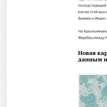
господствующей 
взятия этой выс
Выемки и Ивано-
На Краснолиманс
Жеребец между М
Новая кар
данным на