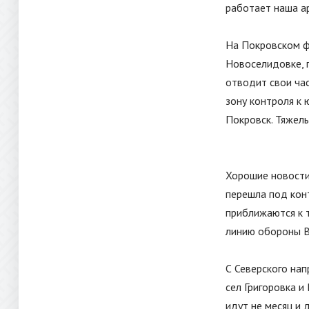
работает наша ар
На Покровском ф
Новоселидовке, г
отводит свои час
зону контроля к 
Покровск. Тяжелы
Хорошие новости 
перешла под кон
приближаются к т
линию обороны В
С Северского на
сел Григоровка и
идут не месяц и 