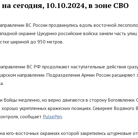
на сегодня, 10.10.2024, в зоне СВО
аправлении ВС России продвинулись вдоль восточной лесополо
ападной окраине Цукурино российские войска заняли часть улиц
астке шириной до 950 метров.
направлении ВС РФ продолжают наступательные действия сразу
едарском направлении. Подразделения Армии России расширяют 
а.
и бойцы медленно, но верно двигаются в сторону Богоявленки.
и хорошо укрепленных вражеских позициях. Севернее Водяного 
контроля, сообщает
PulsePen
.
 на юго-восточных окраинах которой закрепились штурмовые о