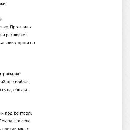
ки.
 и
овке. Противник
сии расширяет
авлении дороги на
нтральная
"
сийские войска
 сути, обнулит
ии под контроль
бои за эти села
ь противника с