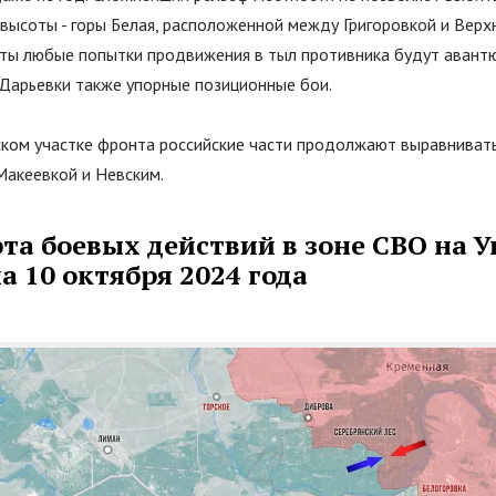
высоты - горы Белая, расположенной между Григоровкой и Верх
оты любые попытки продвижения в тыл противника будут авантю
Дарьевки также упорные позиционные бои.
ком участке фронта российские части продолжают выравнивать
акеевкой и Невским.
та боевых действий в зоне СВО на У
 10 октября 2024 года