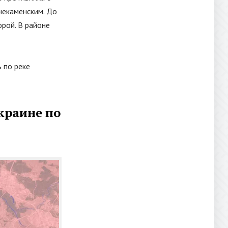
некаменским. До
рой. В районе
 по реке
краине по