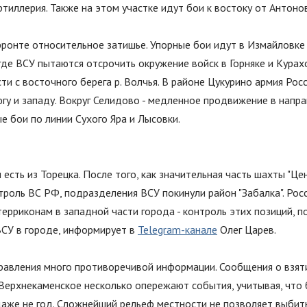
тиллерия. Также на этом участке идут бои к востоку от Антонов
ронте относительное затишье. Упорные бои идут в Измайловке
де ВСУ пытаются отсрочить окружение войск в Горняке и Курах
ти с восточного берега р. Волчья. В районе Цукурино армия Рос
югу и западу. Вокруг Селидово - медленное продвижение в напр
е бои по линии Сухого Яра и Лысовки.
есть из Торецка. После того, как значительная часть шахты
"
Це
троль ВС РФ, подразделения ВСУ покинули район
"
Забалка
"
. Рос
ерриконам в западной части города - контроль этих позиций, по
СУ в городе, информирует в
Telegram-канале
Олег Царев.
правления много противоречивой информации. Сообщения о взят
 Верхнекаменское несколько опережают события, учитывая, что 
даже не год. Сложнейший рельеф местности не позволяет выбит