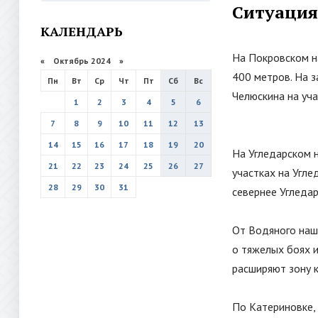
Ситуация 
КАЛЕНДАРЬ
На Покровском н
«
Октябрь 2024
»
400 метров. На з
Пн
Вт
Ср
Чт
Пт
Сб
Вс
Челюскина на уч
1
2
3
4
5
6
7
8
9
10
11
12
13
14
15
16
17
18
19
20
На Угледарском 
21
22
23
24
25
26
27
участках на Угл
28
29
30
31
севернее Угледар
От Водяного наш
о тяжелых боях 
расширяют зону 
По Катериновке,