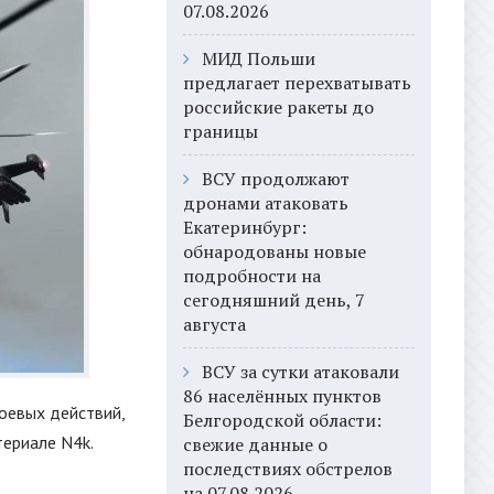
07.08.2026
МИД Польши
предлагает перехватывать
российские ракеты до
границы
ВСУ продолжают
дронами атаковать
Екатеринбург:
обнародованы новые
подробности на
сегодняшний день, 7
августа
ВСУ за сутки атаковали
86 населённых пунктов
боевых действий,
Белгородской области:
териале N4k.
свежие данные о
последствиях обстрелов
на 07.08.2026