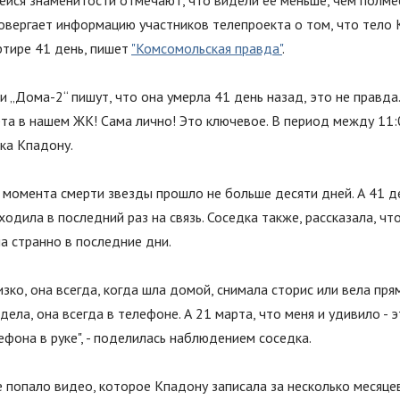
ейся знаменитости отмечают, что видели её меньше, чем полмес
овергает информацию участников телепроекта о том, что тело
ртире 41 день, пишет
"Комсомольская правда"
.
и „Дома-2“ пишут, что она умерла 41 день назад, это не правда.
та в нашем ЖК! Сама лично! Это ключевое. В период между 11:
ка Кпадону.
с момента смерти звезды прошло не больше десяти дней. А 41 д
ходила в последний раз на связь. Соседка также, рассказала, чт
а странно в последние дни.
изко, она всегда, когда шла домой, снимала сторис или вела пря
идела, она всегда в телефоне. А 21 марта, что меня и удивило - 
ефона в руке
"
, - поделилась наблюдением соседка.
 попало видео, которое Кпадону записала за несколько месяцев