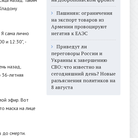
яца назад. Таким
 Кпадону
Пашинян: ограничения
на экспорт товаров из
Армении провоцируют
негатив к ЕАЭС
 Я сама лично
00 и 12:30
"
, -
Приведут ли
переговоры России и
Украины к завершению
ень назад,
СВО: что известно на
сегодняшний день? Новые
о 36-летняя
разъяснения политиков на
8 августа
мой эфир. Вот
это маска на лице
 до смерти.