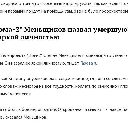
говорила о том, что с соседями надо дружить, так как, если что-
 они первыми придут на помощь. Увы, это не было пророчеством
ома-2
"
Меньщиков назвал умершую
яркой личностью
 телепроекта
"
Дом-2
"
Степан Меньщиков признался, что узнал о
ы. Он назвал ее яркой личностью, пишет
Газета.ru
.
 как Кпадону опубликовала в соцсети видео, где она со слезами
го словам, несмотря на все трудности, коллега по съемочной п
ьным
"
человеком.
 собой любое мероприятие. Откровенная и смелая. Ты навсегда
 - высказался Меньщиков.