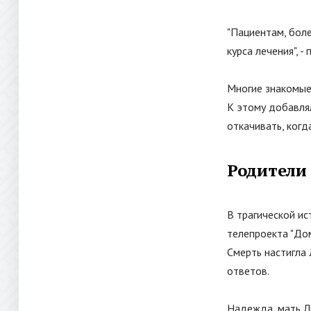
"Пациентам, бол
курса лечения", -
Многие знакомые
К этому добавлял
откачивать, когд
Родители
В трагической и
телепроекта
"
До
Смерть настигла
ответов.
Надежда, мать Ли