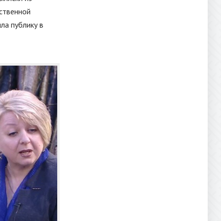
ественной
ла публику в