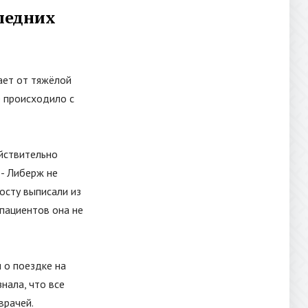
следних
ает от тяжёлой
е происходило с
ействительно
 - Либерж не
осту выписали из
 пациентов она не
 о поездке на
нала, что все
врачей.