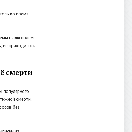
голь во время
емы с алкоголем.
в, её приходилось
её смерти
ы популярного
тижной смерти.
росов без
ыписки из