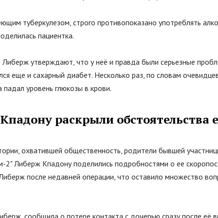
еющим туберкулезом, строго противопоказано употреблять алко
 поделилась пациентка.
 Либерж утверждают, что у неё и правда были серьезные пробл
ся еще и сахарный диабет. Несколько раз, по словам очевидце
а падал уровень глюкозы в крови.
 Кпадону раскрыли обстоятельства 
стории, охватившей общественность, родители бывшей участниц
м-2
"
Либерж Кпадону поделились подробностями о ее скоропос
 Либерж после недавней операции, что оставило множество воп
берж, сообщила о потере контакта с дочерью сразу после её в