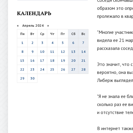
Соседи скончавш
образом это опр
КАЛЕНДАРЬ
пролежало в ква
«
Апрель 2024
»
"
Многие участник
Пн
Вт
Ср
Чт
Пт
Сб
Вс
видела ее 21 мар
1
2
3
4
5
6
7
рассказала сосед
8
9
10
11
12
13
14
15
16
17
18
19
20
21
Это значит, что 
22
23
24
25
26
27
28
вероятно, она вы
29
30
Либерж выглядел
"
Я не знала ее бл
сколько раз ее в
и отсутствие тел
В интернет также