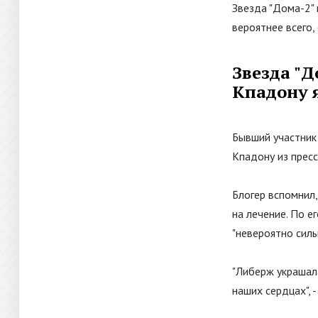
Звезда
"
Дома-2
"
вероятнее всего,
Звезда
"
Д
Кпадону 
Бывший участник
Кпадону из пресс
Блогер вспомнил,
на лечение. По е
"
невероятно сил
"
Либерж украшала
наших сердцах
"
,