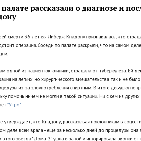
 палате рассказали о диагнозе и по
дону
оей смерти 36-летняя Либерж Кпадону признавалась, что страд
дстоит операция. Соседи по палате раскрыли, что на самом дел
дни.
ам одной из пациенток клиники, страдала от туберкулеза. Ей д
ация на легких, но хирургического вмешательства так и не было
цедуры из-за злоупотребления спиртным. В итоге девушку попр
ьку помочь ничем не могли в такой ситуации. Ни с кем из других
аёт
"Утро"
.
е утверждает, что Кпадону, рассказывая поклонникам в соцсети
ом деле всем врала - ещё за несколько дней до процедуры она з
 этого звезда "Дома-2" ушла в запой и игнорировала звонки от 