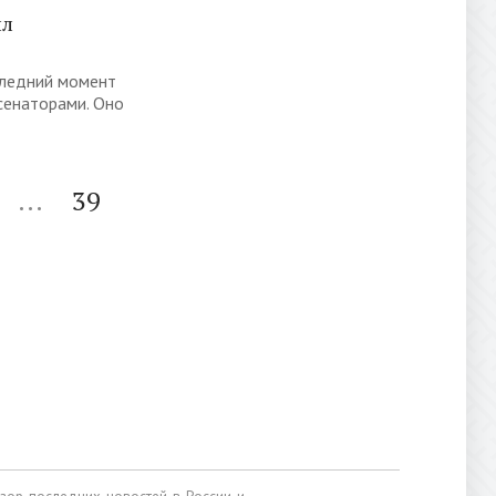
ил
следний момент
сенаторами. Оно
...
39