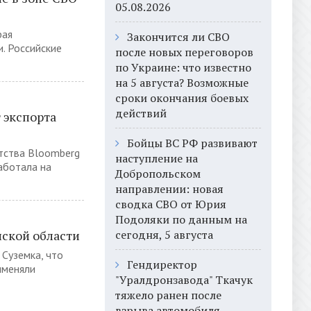
05.08.2026
рая
Закончится ли СВО
. Российские
после новых переговоров
по Украине: что известно
на 5 августа? Возможные
сроки окончания боевых
действий
 экспорта
Бойцы ВС РФ развивают
тства Bloomberg
наступление на
аботала на
Добропольском
направлении: новая
сводка СВО от Юрия
Подоляки по данным на
нской области
сегодня, 5 августа
 Суземка, что
Гендиректор
именяли
"Уралдронзавода" Ткачук
тяжело ранен после
взрыва автомобиля