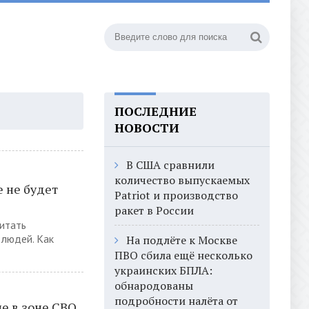
ПОСЛЕДНИЕ
НОВОСТИ
В США сравнили
количество выпускаемых
е не будет
Patriot и производство
ракет в России
итать
 людей. Как
На подлёте к Москве
ПВО сбила ещё несколько
украинских БПЛА:
обнародованы
подробности налёта от
е в зоне СВО