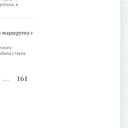
рополь, в
л маршрутку с
еского
ыбила стекла
...
161