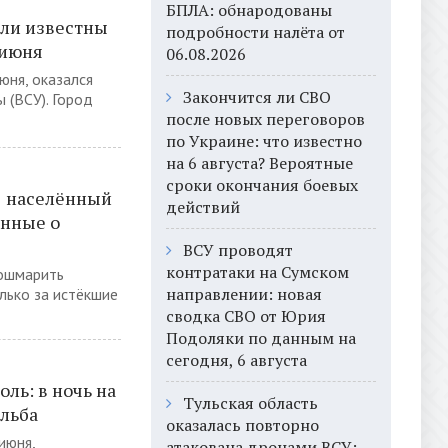
БПЛА: обнародованы
али известны
подробности налёта от
 июня
06.08.2026
юня, оказался
Закончится ли СВО
 (ВСУ). Город
после новых переговоров
по Украине: что известно
на 6 августа? Вероятные
сроки окончания боевых
1 населённый
действий
анные о
ВСУ проводят
контратаки на Сумском
ошмарить
направлении: новая
лько за истёкшие
сводка СВО от Юрия
Подоляки по данным на
сегодня, 6 августа
ль: в ночь на
Тульская область
льба
оказалась повторно
июня,
атакована дронами ВСУ: