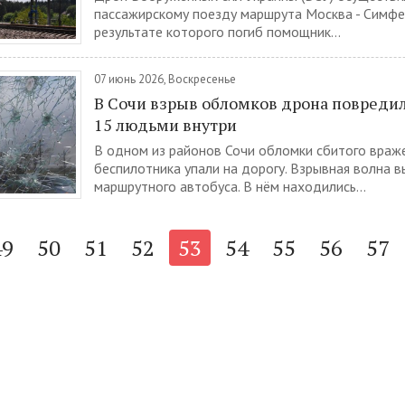
пассажирскому поезду маршрута Москва - Симфе
результате которого погиб помощник...
07 июнь 2026, Воскресенье
В Сочи взрыв обломков дрона повреди
15 людьми внутри
В одном из районов Сочи обломки сбитого враж
беспилотника упали на дорогу. Взрывная волна в
маршрутного автобуса. В нём находились...
49
50
51
52
53
54
55
56
57