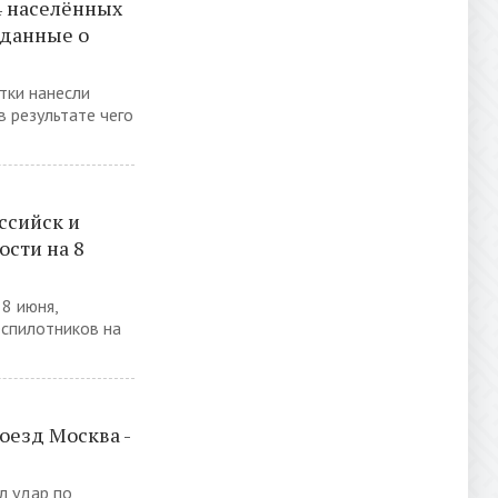
4 населённых
 данные о
тки нанесли
в результате чего
ссийск и
ости на 8
8 июня,
спилотников на
оезд Москва -
л удар по