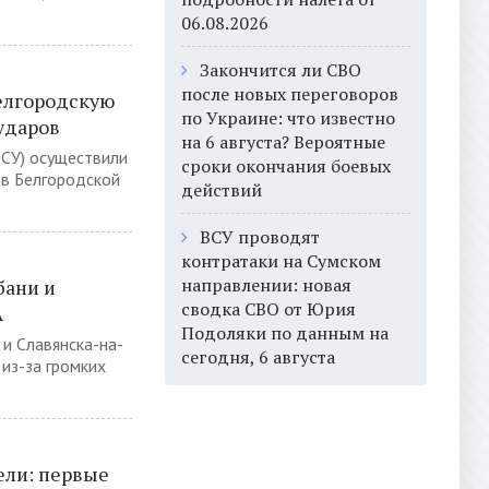
06.08.2026
Закончится ли СВО
после новых переговоров
елгородскую
по Украине: что известно
 ударов
на 6 августа? Вероятные
ВСУ) осуществили
сроки окончания боевых
 в Белгородской
действий
ВСУ проводят
контратаки на Сумском
направлении: новая
бани и
сводка СВО от Юрия
А
Подоляки по данным на
 и Славянска-на-
сегодня, 6 августа
из-за громких
ели: первые