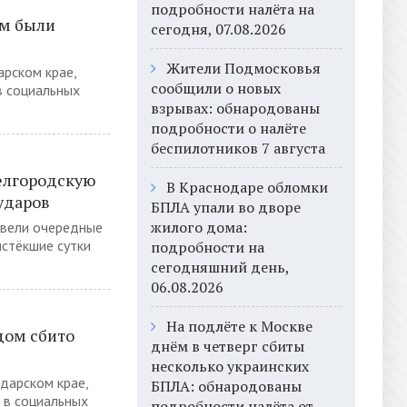
подробности налёта на
ом были
сегодня, 07.08.2026
Жители Подмосковья
рском крае,
сообщили о новых
в социальных
взрывах: обнародованы
подробности о налёте
беспилотников 7 августа
елгородскую
В Краснодаре обломки
 ударов
БПЛА упали во дворе
жилого дома:
звели очередные
истёкшие сутки
подробности на
сегодняшний день,
06.08.2026
На подлёте к Москве
дом сбито
днём в четверг сбиты
несколько украинских
дарском крае,
БПЛА: обнародованы
 в социальных
подробности налёта от