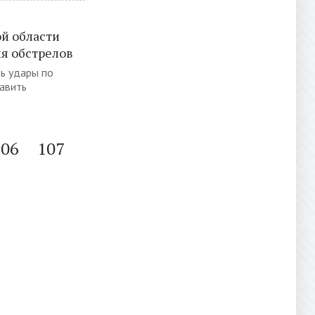
ой области
ия обстрелов
ь удары по
авить
106
107