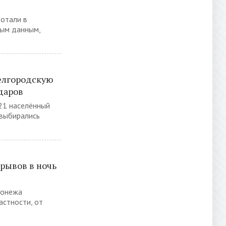
отали в
ным данным,
елгородскую
ударов
 21 населённый
 выбирались
рывов в ночь
ронежа
астности, от