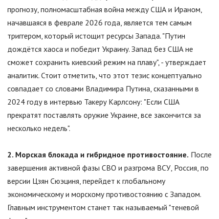
прогнозу, полномасштабная война между США и Ираном,
начавшаяся в феврале 2026 года, является тем самым
триггером, который истощит ресурсы Запада.
"
Путин
дождётся хаоса и победит Украину. Запад без США не
сможет сохранить киевский режим на плаву
"
, - утверждает
аналитик. Стоит отметить, что этот тезис концептуально
совпадает со словами Владимира Путина, сказанными в
2024 году в интервью Такеру Карлсону:
"
Если США
прекратят поставлять оружие Украине, все закончится за
несколько недель
"
.
2. Морская блокада и гибридное противостояние.
После
завершения активной фазы СВО и разгрома ВСУ, Россия, по
версии Цзян Сюэциня, перейдет к глобальному
экономическому и морскому противостоянию с Западом.
Главным инструментом станет так называемый
"
теневой