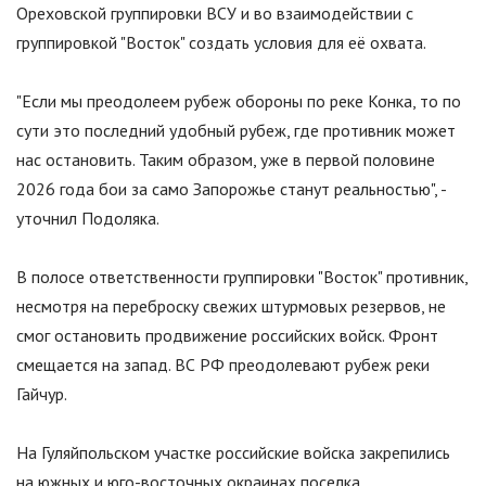
Ореховской группировки ВСУ и во взаимодействии с
группировкой
"
Восток
"
создать условия для её охвата.
"
Если мы преодолеем рубеж обороны по реке Конка, то по
сути это последний удобный рубеж, где противник может
нас остановить. Таким образом, уже в первой половине
2026 года бои за само Запорожье станут реальностью
"
, -
уточнил Подоляка.
В полосе ответственности группировки
"
Восток
"
противник,
несмотря на переброску свежих штурмовых резервов, не
смог остановить продвижение российских войск. Фронт
смещается на запад. ВС РФ преодолевают рубеж реки
Гайчур.
На Гуляйпольском участке российские войска закрепились
на южных и юго-восточных окраинах поселка