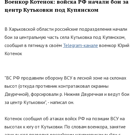
Военкор Котенок: войска РФ начали бои за
центр Кутьковки под Купянском
В Харьковской области российские подразделения начали
бои за центральную часть села Кутьковка под Купянском,
сообщил в пятницу в своём
Telegram-канале
военкор Юрий
Котенок
"
ВС РФ продавили оборону ВСУ в лесной зоне на склонах
высот (откуда противник контратаковал окраины
Двуречной), форсировали р. Нижняя Двуречная и ведут бои
за центр Кутьковки
"
, - написал он.
Котенок сообщил об атаках войск РФ на позиции ВСУ на
высотах к югу от Кутьковки. По словам военкора, занятие
этих высот позволит российским штурмовикам выйти с