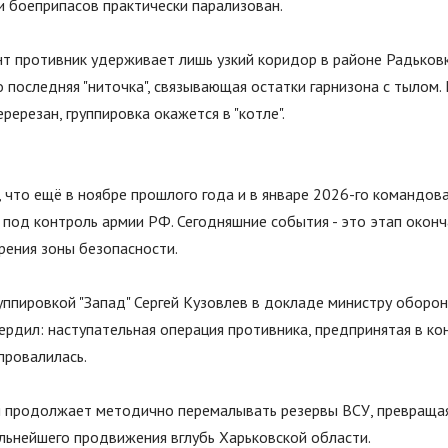
и боеприпасов практически парализован.
т противник удерживает лишь узкий коридор в районе Радьков
то последняя
"
ниточка
"
, связывающая остатки гарнизона с тылом. 
ререзан, группировка окажется в
"
котле
"
.
 что ещё в ноябре прошлого года и в январе 2026-го командов
 под контроль армии РФ. Сегодняшние события - это этап окон
рения зоны безопасности.
уппировкой
"
Запад
"
Сергей Кузовлев в докладе министру оборо
ердил: наступательная операция противника, предпринятая в ко
провалилась.
я продолжает методично перемалывать резервы ВСУ, превращая
льнейшего продвижения вглубь Харьковской области.