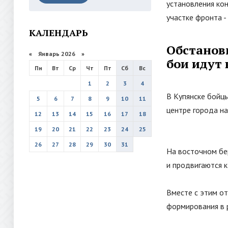
установления ко
участке фронта -
КАЛЕНДАРЬ
Обстановк
«
Январь 2026
»
бои идут 
Пн
Вт
Ср
Чт
Пт
Сб
Вс
1
2
3
4
В Купянске бойц
5
6
7
8
9
10
11
центре города н
12
13
14
15
16
17
18
19
20
21
22
23
24
25
26
27
28
29
30
31
На восточном бе
и продвигаются к
Вместе с этим о
формирования в 