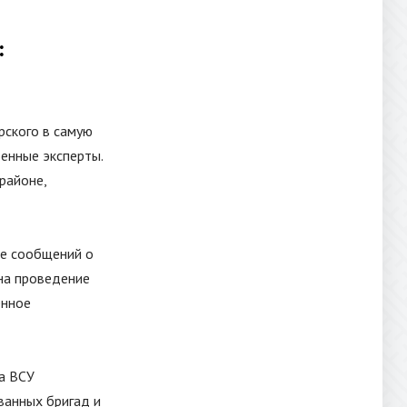
:
рского в самую
оенные эксперты.
районе,
ле сообщений о
на проведение
енное
а ВСУ
ванных бригад и