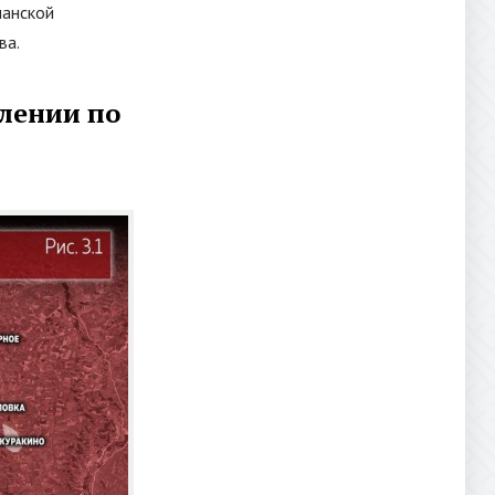
манской
ва.
лении по