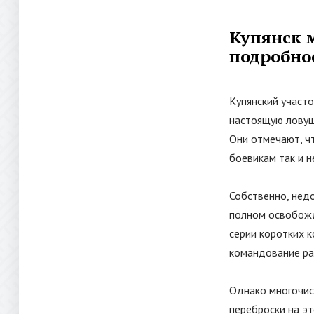
Купянск 
подробно
Купянский участ
настоящую ловушк
Они отмечают, чт
боевикам так и н
Собственно, недо
полном освобожд
серии коротких к
командование ра
Однако многочис
переброски на э