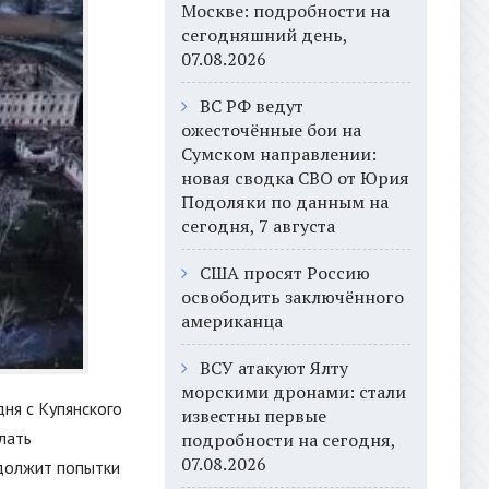
Москве: подробности на
сегодняшний день,
07.08.2026
ВС РФ ведут
ожесточённые бои на
Сумском направлении:
новая сводка СВО от Юрия
Подоляки по данным на
сегодня, 7 августа
США просят Россию
освободить заключённого
американца
ВСУ атакуют Ялту
морскими дронами: стали
ня с Купянского
известны первые
лать
подробности на сегодня,
07.08.2026
одолжит попытки