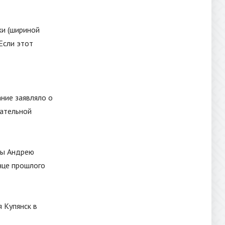
ки (шириной
Если этот
ание заявляло о
чательной
ны Андрею
нце прошлого
 Купянск в