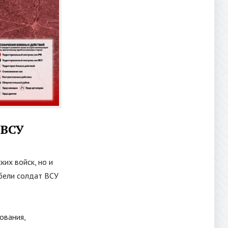
 ВСУ
их войск, но и
бели солдат ВСУ
ования,