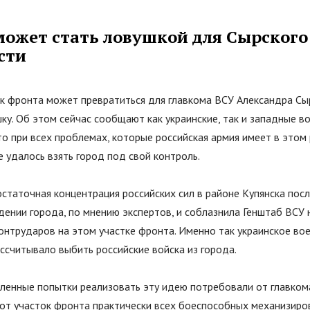
может стать ловушкой для Сырского
сти
ок фронта может превратиться для главкома ВСУ Александра Сы
у. Об этом сейчас сообщают как украинские, так и западные в
о при всех проблемах, которые российская армия имеет в этом 
е удалось взять город под свой контроль.
статочная концентрация российских сил в районе Купянска пос
ении города, по мнению экспертов, и соблазнила Генштаб ВСУ 
онтрударов на этом участке фронта. Именно так украинское во
ссчитывало выбить российские войска из города.
ленные попытки реализовать эту идею потребовали от главком
тот участок фронта практически всех боеспособных механизиро