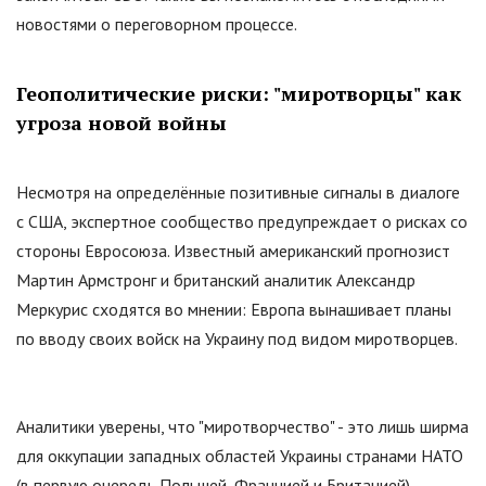
новостями о переговорном процессе.
Геополитические риски:
"
миротворцы
"
как
угроза новой войны
Несмотря на определённые позитивные сигналы в диалоге
с США, экспертное сообщество предупреждает о рисках со
стороны Евросоюза. Известный американский прогнозист
Мартин Армстронг и британский аналитик Александр
Меркурис сходятся во мнении: Европа вынашивает планы
по вводу своих войск на Украину под видом миротворцев.
Аналитики уверены, что
"
миротворчество
"
- это лишь ширма
для оккупации западных областей Украины странами НАТО
(в первую очередь Польшей, Францией и Британией).