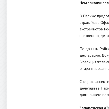
Чем закончилас
В Париже продол
стран. Глава Офи
экстремистов Ро
неизвестно, дета
По данным Politi
декларацию. Док
"
коалиция жела
о гарантированн
Спецпосланник п
делегаций в Пар
дальнейшего поз
Запорожская АЭ