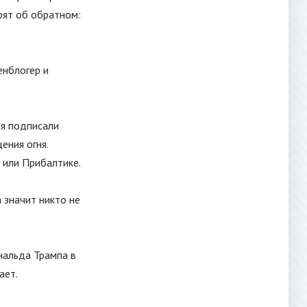
рят об обратном:
оенблогер и
ия подписали
ения огня.
е или Прибалтике.
 значит никто не
нальда Трампа в
ает.