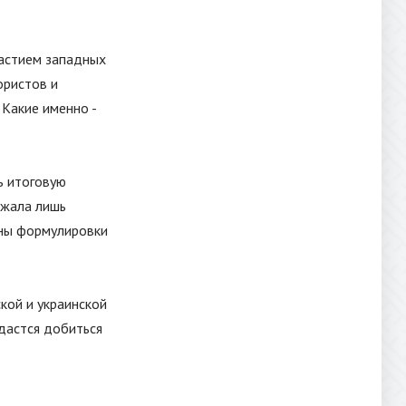
частием западных
ористов и
. Какие именно -
ь итоговую
ржала лишь
аны формулировки
кой и украинской
дастся добиться