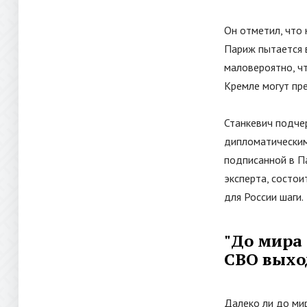
Он отметил, что
Париж пытается в
маловероятно, ч
Кремле могут пр
Станкевич подчер
дипломатическим
подписанной в Па
эксперта, состои
для России шаги.
"До мира 
СВО выхо
Далеко ли до мир