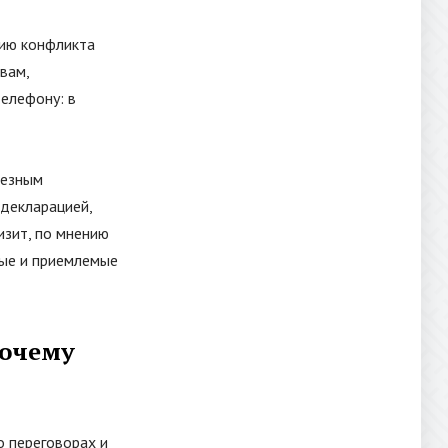
нию конфликта
вам,
телефону: в
ьезным
декларацией,
изит, по мнению
мые и приемлемые
почему
о переговорах и