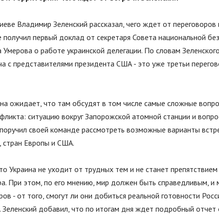
иеве Владимир Зеленский рассказал, чего ждет от переговоров
е получил первый доклад от секретаря Совета национальной бе
 Умерова о работе украинской делегации. По словам Зеленского
а с представителями президента США - это уже третьи перегов
на ожидает, что там обсудят в том числе самые сложные вопро
фликта: ситуацию вокруг Запорожской атомной станции и вопро
 поручил своей команде рассмотреть возможные варианты встре
, стран Европы и США.
то Украина не уходит от трудных тем и не станет препятствием
а. При этом, по его мнению, мир должен быть справедливым, и 
ров - от того, смогут ли они добиться реальной готовности Рос
. Зеленский добавил, что по итогам дня ждет подробный отчет