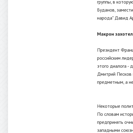
группы, в котору
Буданов, замести
народа
"
Давид Ар
Макрон захотел
Президент Франц
российским лиде
этого диалога - 
Дмитрий Песков 
предметным, а н
Некоторые полит
По словам истори
предпринять очн
западными союзн