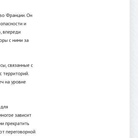
 во Франции. Он
зопасности и
, впереди
оры с ними за
сы, связанные с
с территорий.
ч на уровне
 для
многое зависит
сии прекратить
 от переговорной