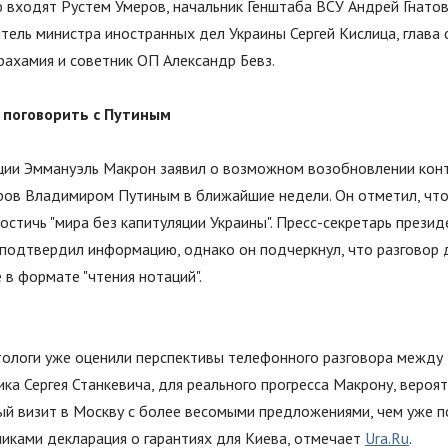
ю входят Рустем Умеров, начальник Генштаба ВСУ Андрей Гнатов
тель министра иностранных дел Украины Сергей Кислица, глава
ахамия и советник ОП Александр Бевз.
 поговорить с Путиным
ии Эммануэль Макрон заявил о возможном возобновлении конт
ров Владимиром Путиным в ближайшие недели. Он отметил, что 
достичь
"
мира без капитуляции Украины
"
. Пресс-секретарь прези
подтвердил информацию, однако он подчеркнул, что разговор
е в формате
"
чтения нотаций
"
.
ологи уже оценили перспективы телефонного разговора между 
ка Сергея Станкевича, для реального прогресса Макрону, вероят
ый визит в Москву с более весомыми предложениями, чем уже 
иками декларация о гарантиях для Киева, отмечает
Ura.Ru
.