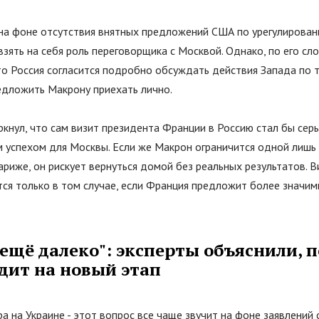
 на фоне отсутствия внятных предложений США по урегулирова
зять на себя роль переговорщика с Москвой. Однако, по его сло
то Россия согласится подробно обсуждать действия Запада по 
едложить Макрону приехать лично.
кнул, что сам визит президента Франции в Россию стал бы сер
 успехом для Москвы. Если же Макрон ограничится одной лишь 
риже, он рискует вернуться домой без реальных результатов. В
тся только в том случае, если Франция предложит более значи
ещё далеко": эксперты объяснили, 
дит на новый этап
а на Украине - этот вопрос все чаще звучит на фоне заявлений 