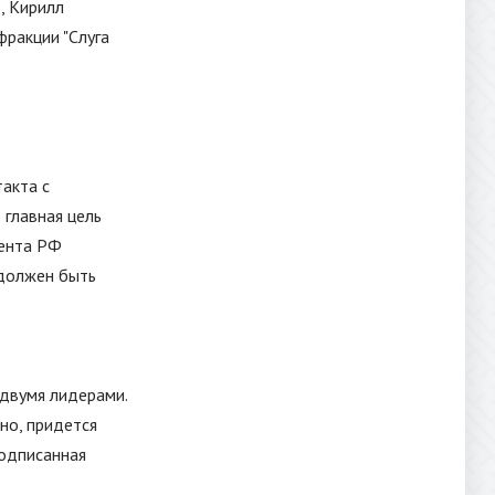
, Кирилл
 фракции
"
Слуга
акта с
главная цель
дента РФ
 должен быть
двумя лидерами.
но, придется
подписанная