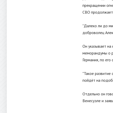
прекращении огня
СВО продолжается
"
Далеко ли до ми
доброволец Алек
Он указывает на
меморандумы о р
Германия, по его
"
Такое развитие 
пойдёт на подоб
Отдельно он гов
Венесуэле и заяв