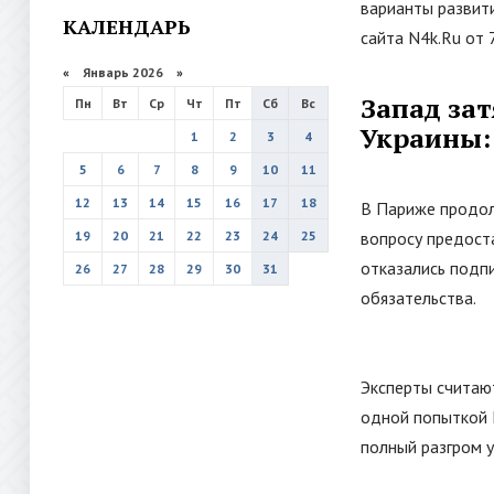
варианты развит
КАЛЕНДАРЬ
сайта N4k.Ru от 7
«
Январь 2026
»
Запад за
Пн
Вт
Ср
Чт
Пт
Сб
Вс
Украины:
1
2
3
4
5
6
7
8
9
10
11
12
13
14
15
16
17
18
В Париже продол
19
20
21
22
23
24
25
вопросу предоста
отказались подп
26
27
28
29
30
31
обязательства.
Эксперты считаю
одной попыткой 
полный разгром у