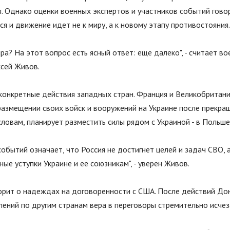
. Однако оценки военных экспертов и участников событий гово
 и движение идет не к миру, а к новому этапу противостояния.
ра? На этот вопрос есть ясный ответ: еще далеко
"
, - считает в
сей Живов.
 конкретные действия западных стран. Франция и Великобритан
азмещении своих войск и вооружений на Украине после прекращ
 словам, планирует разместить силы рядом с Украиной - в Польш
событий означает, что Россия не достигнет целей и задач СВО, а
ные уступки Украине и ее союзникам
"
, - уверен Живов.
орит о надеждах на договоренности с США. После действий До
лений по другим странам вера в переговоры стремительно исчез