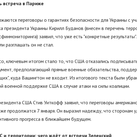
ь встреча в Париже
жаются переговоры о гарантиях безопасности для Украины с у
са президента Украины Кирилл Буданов (внесен в перечень терр
сфинмониторинга) заявил, что уже есть
"
конкретные результаты
"
ли разглашать он не стал.
co, ключевым итогом стало то, что США отказались подписыват
умент, предполагающий прямые военные обязательства, подде
ющих
"
, куда Вашингтон не входит. Из итогового текста были убр
ой военной поддержке США в случае атаки на силы коалиции.
резидента США Стив Уиткофф заявил, что переговоры американс
иже продолжатся 7 января. Он выразил надежду, что сторонам у
итивного прогресса в ближайшем будущем.
С и территории: чего ждёт от встречи Зеленский