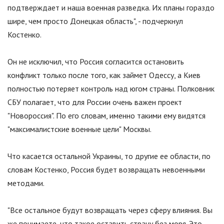
подтверждает и наша военная разведка. Их планы гораздо
шире, чем просто Донецкая область
"
, - подчеркнул
Костенко.
Он не исключил, что Россия согласится остановить
конфликт только после того, как займет Одессу, а Киев
полностью потеряет контроль над югом страны. Полковник
СБУ полагает, что для России очень важен проект
"
Новороссия
"
. По его словам, именно такими ему видятся
"
максималистские военные цели
"
Москвы.
Что касается остальной Украины, то другие ее области, по
словам Костенко, Россия будет возвращать невоенными
методами.
"
Все остальное будут возвращать через сферу влияния. Вы
же понимаете, что такое оставить страну без моря. Это