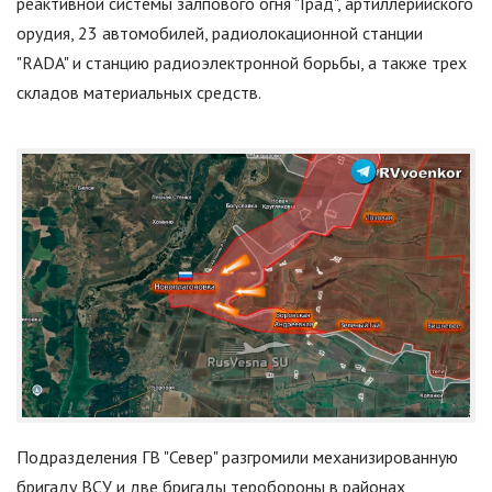
реактивной системы залпового огня
"
Град
"
, артиллерийского
орудия, 23 автомобилей, радиолокационной станции
"
RADA
"
и станцию радиоэлектронной борьбы, а также трех
складов материальных средств.
Подразделения ГВ
"
Север
"
разгромили механизированную
бригаду ВСУ и две бригады теробороны в районах