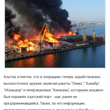
Кнутов отметил, что в операциях теперь задействовано
высокоточное оружие, включая ракеты
"
Оникс
"
,
"
Калибр
"
,
"
Искандер
"
и гиперзвуковые
"
Кинжалы
"
, которыми недавно
был поражён одесский порт - шаг, ранее не
предпринимавшийся. Также, по его информации,
применяются корректируемые авиационные бомбы с