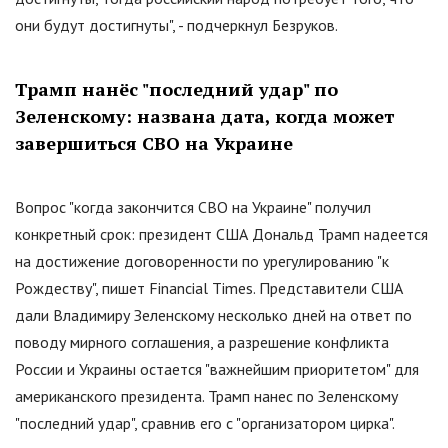
они будут достигнуты", - подчеркнул Безруков.
Трамп нанёс
"
последний удар
"
по
Зеленскому: названа дата, когда может
завершиться СВО на Украине
Вопрос
"
когда закончится СВО на Украине
"
получил
конкретный срок: президент США Дональд Трамп надеется
на достижение договоренности по урегулированию
"
к
Рождеству
"
, пишет Financial Times. Представители США
дали Владимиру Зеленскому несколько дней на ответ по
поводу мирного соглашения, а разрешение конфликта
России и Украины остается
"
важнейшим приоритетом
"
для
американского президента. Трамп нанес по Зеленскому
"
последний удар
"
, сравнив его с
"
организатором цирка
"
.