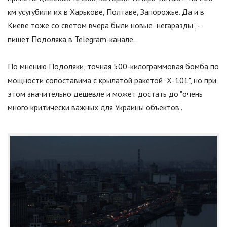
км усугубили их в Харькове, Полтаве, Запорожье. Да и в
Киеве тоже со светом вчера были новые
"
негаразды
"
, -
пишет Подоляка в Telegram-канале.
По мнению Подоляки, точная 500-килограммовая бомба по
мощности сопоставима с крылатой ракетой
"
Х-101
"
, но при
этом значительно дешевле и может достать до
"
очень
много критически важных для Украины объектов
"
.