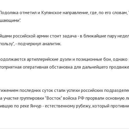
доляка отметил и Купянское направление, где, по его словам,
решающими
"
.
йцами российской армии стоит задача - в ближайшие пару неде
пользу
"
, - подчеркнул аналитик.
родолжаются артиллерийские дуэли и позиционные бои, однако
гоприятная оперативная обстановка для дальнейшего продвиже
ижением последних суток стали успехи российских подраздел
а участке группировки
"
Восток
"
войска РФ прорвали основную л
вшую по реке Янчур - естественному рубежу, который противни