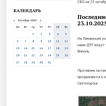
СВО на 23 октябр
КАЛЕНДАРЬ
Последни
«
Октябрь 2025
»
23.10.202
Пн
Вт
Ср
Чт
Пт
Сб
Вс
1
2
3
4
5
На Лиманском уч
6
7
8
9
10
11
12
наши ДРГ ведут 
13
14
15
16
17
18
19
Ямполь.
20
21
22
23
24
25
26
27
28
29
30
31
Противник пытает
продвигаются к о
Святогорска.