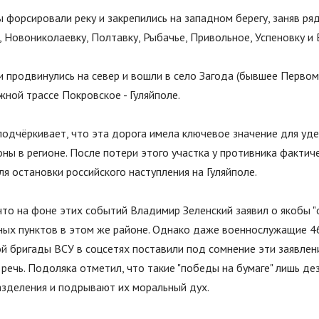
 форсировали реку и закрепились на западном берегу, заняв ря
, Новониколаевку, Полтавку, Рыбачье, Привольное, Успеновку и
и продвинулись на север и вошли в село Загода (бывшее Первом
жной трассе Покровское - Гуляйполе.
одчёркивает, что эта дорога имела ключевое значение для уд
ны в регионе. После потери этого участка у противника фактич
я остановки российского наступления на Гуляйполе.
что на фоне этих событий Владимир Зеленский заявил о якобы
"
ных пунктов в этом же районе. Однако даже военнослужащие 4
 бригады ВСУ в соцсетях поставили под сомнение эти заявлени
 речь. Подоляка отметил, что такие
"
победы на бумаге
"
лишь де
азделения и подрывают их моральный дух.