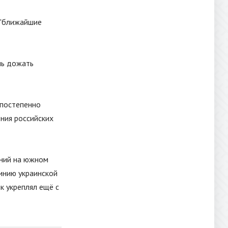
"
ближайшие
ль дожать
 постепенно
ния российских
ений на южном
инию украинской
к укреплял ещё с