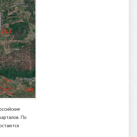
оссийские
варталов. По
остаются