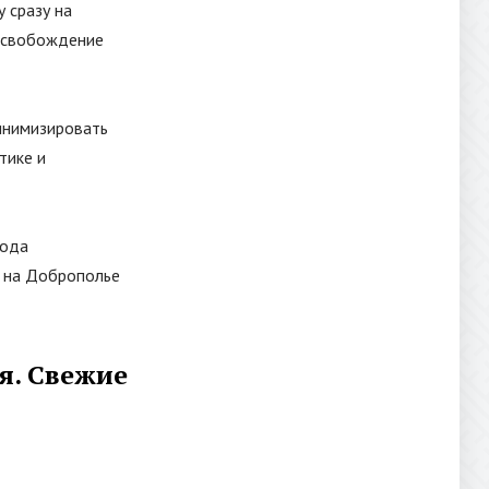
 сразу на
 освобождение
инимизировать
тике и
рода
ь на Доброполье
я. Свежие