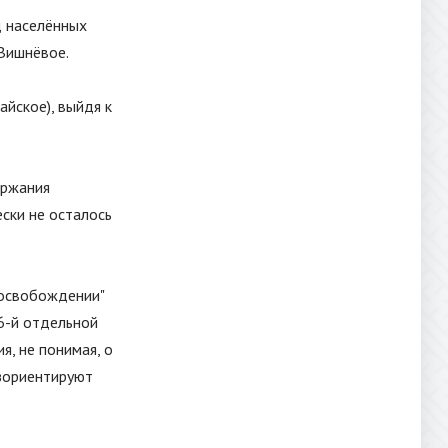
д населённых
 Вишнёвое.
айское), выйдя к
ержания
ески не осталось
освобождении
"
6-й отдельной
я, не понимая, о
зориентируют