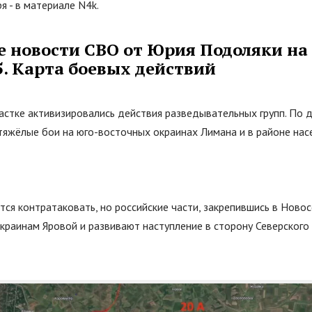
я - в материале N4k.
е новости СВО от Юрия Подоляки на
5. Карта боевых действий
астке активизировались действия разведывательных групп. По 
тяжёлые бои на юго-восточных окраинах Лимана и в районе нас
ся контратаковать, но российские части, закрепившись в Новос
краинам Яровой и развивают наступление в сторону Северского