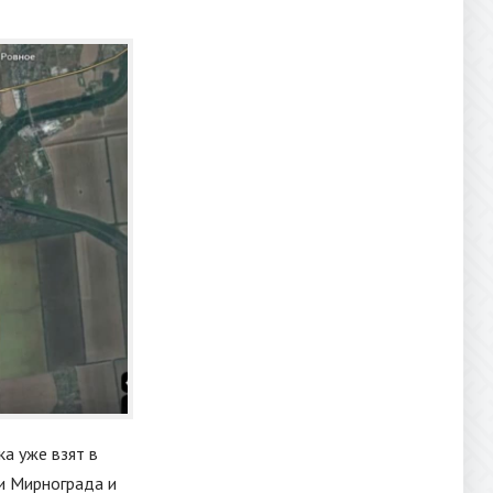
ка уже взят в
и Мирнограда и