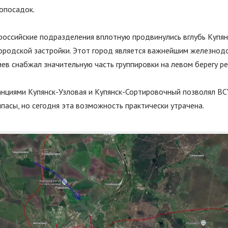
опосадок.
российские подразделения вплотную продвинулись вглубь Купян
городской застройки. Этот город является важнейшим железно
ев снабжал значительную часть группировки на левом берегу ре
анциями Купянск-Узловая и Купянск-Сортировочный позволял В
пасы, но сегодня эта возможность практически утрачена.