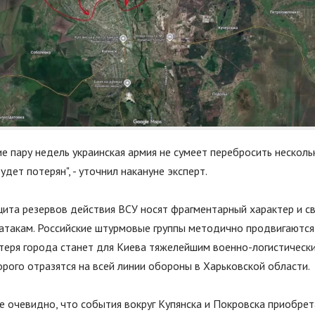
е пару недель украинская армия не сумеет перебросить нескол
будет потерян
"
, - уточнил накануне эксперт.
цита резервов действия ВСУ носят фрагментарный характер и св
атакам. Российские штурмовые группы методично продвигаются,
отеря города станет для Киева тяжелейшим военно-логистическ
рого отразятся на всей линии обороны в Харьковской области.
е очевидно, что события вокруг Купянска и Покровска приобре