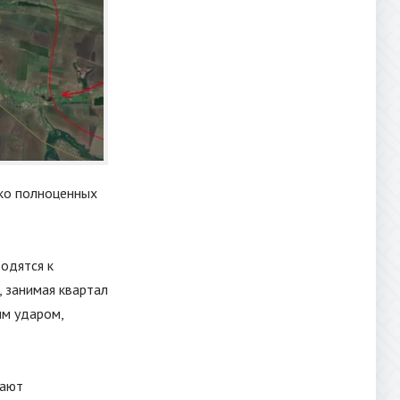
ько полноценных
одятся к
 занимая квартал
им ударом,
тают