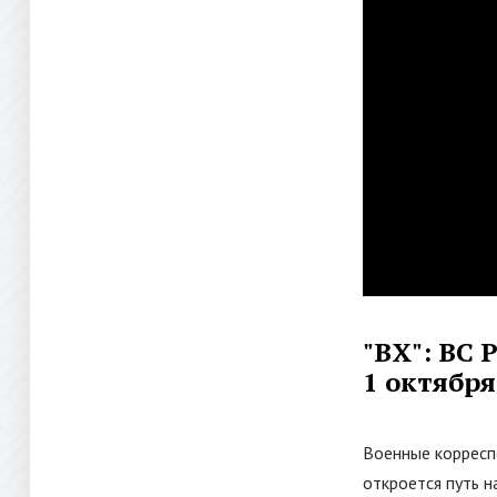
"
ВХ
"
: ВС
1 октября
Военные корресп
откроется путь н