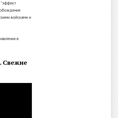
т
"
эффект
свобождение
скими войсками и
равления в
. Свежие