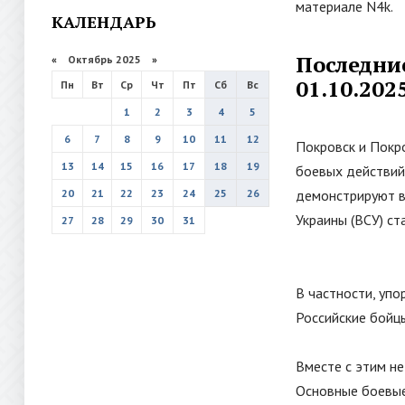
материале N4k.
КАЛЕНДАРЬ
Последни
«
Октябрь 2025
»
01.10.202
Пн
Вт
Ср
Чт
Пт
Сб
Вс
1
2
3
4
5
6
7
8
9
10
11
12
Покровск и Покр
13
14
15
16
17
18
19
боевых действий
20
21
22
23
24
25
26
демонстрируют в
Украины (ВСУ) ст
27
28
29
30
31
В частности, уп
Российские бойц
Вместе с этим не
Основные боевые