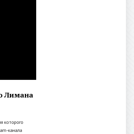
го Лимана
ия которого
ram-канала