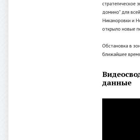
стратегическое з
домино
"
для всей
Никаноровки и Н
открыло новые п
Обстановка в зо
ближайшее время
Видеосвод
данные