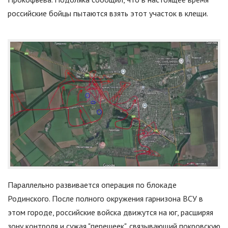
российские бойцы пытаются взять этот участок в клещи.
Параллельно развивается операция по блокаде
Родинского. После полного окружения гарнизона ВСУ в
этом городе, российские войска движутся на юг, расширяя
зону контроля и сужая
"
перешеек
"
, связывающий покровскую