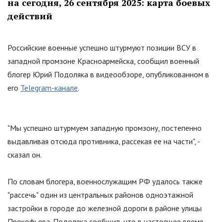
на сегодня, 26 сентября 2025: карта боевых
действий
Российские военные успешно штурмуют позиции ВСУ в
западной промзоне Красноармейска, сообщил военный
блогер Юрий Подоляка в видеообзоре, опубликованном в
его
Telegram-канале
.
"
Мы успешно штурмуем западную промзону, постепенно
выдавливая отсюда противника, рассекая ее на части
"
, -
сказал он.
По словам блогера, военнослужащим РФ удалось также
"
рассечь
"
один из центральных районов одноэтажной
застройки в городе до железной дороги в районе улицы
Прокофьева. Подоляка сообщил, что в настоящее время